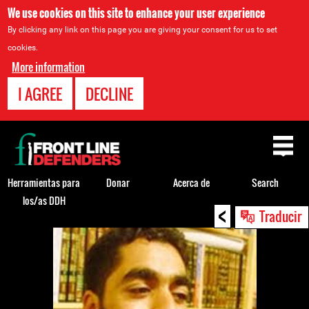
We use cookies on this site to enhance your user experience
By clicking any link on this page you are giving your consent for us to set
cookies.
More information
I AGREE
DECLINE
Back
to
top
Herramientas para
Donar
Acerca de
Search
los/as DDH
<
Back
Traducir
to
top