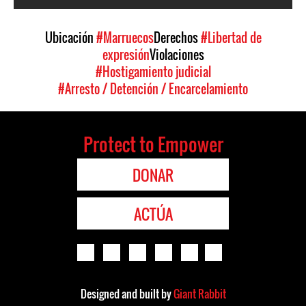
Ubicación
#Marruecos
Derechos
#Libertad de
expresión
Violaciones
#Hostigamiento judicial
#Arresto / Detención / Encarcelamiento
Protect to Empower
DONAR
ACTÚA
Designed and built by
Giant Rabbit