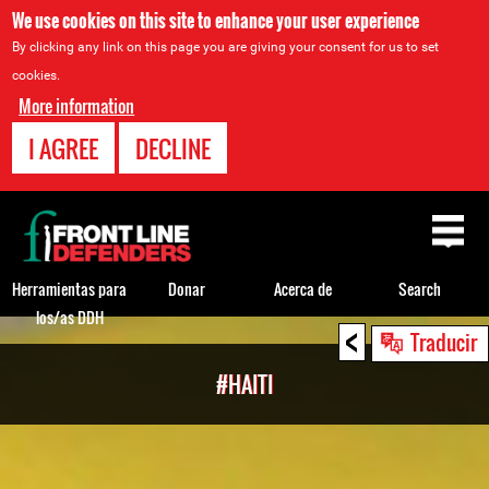
We use cookies on this site to enhance your user experience
By clicking any link on this page you are giving your consent for us to set
cookies.
More information
I AGREE
DECLINE
Back
to
top
Herramientas para
Donar
Acerca de
Search
los/as DDH
<
Back
Traducir
to
#HAITI
top