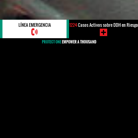
LÍNEA EMERGENCIA
1224
Casos Activos sobre DDH en Riesgo
PROTECT ONE
EMPOWER A THOUSAND
#Haiti
El terremoto que golpeó a Haití en enero de 2010 tuvo
un efecto devastador, y causó una cifra estimada de
22.750 muertos y más de 1.6 millones de personas