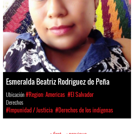
Esmeralda Beatriz Rodriguez de Peña
Ubicación
#Region: Americas
#El Salvador
Derechos
#Impunidad / Justicia
#Derechos de los indígenas
« first
‹ previous
…