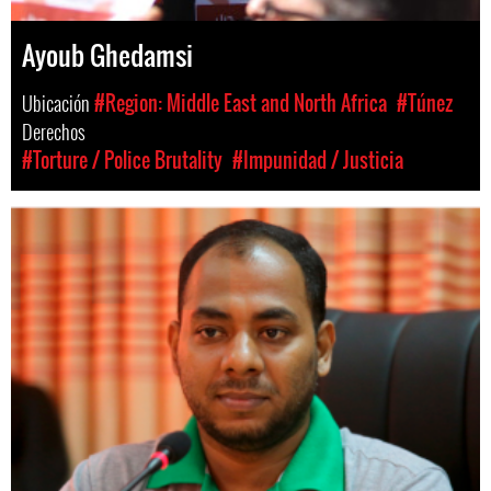
Ayoub Ghedamsi
Ubicación
#Region: Middle East and North Africa
#Túnez
Derechos
#Torture / Police Brutality
#Impunidad / Justicia