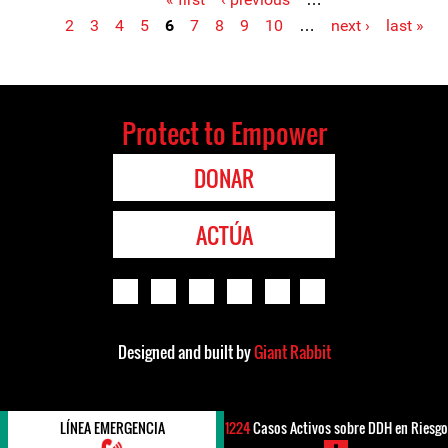
Pages
2
3
4
5
6
7
8
9
10
…
next ›
last »
Protect to Empower
DONAR
ACTÚA
Designed and built by
Giant Rabbit
LÍNEA EMERGENCIA
1224
Casos Activos sobre DDH en Riesgo