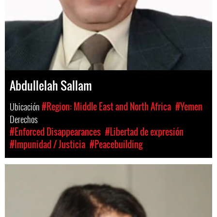
Abdullelah Sallam
Ubicación
#Region: Middle East and North Africa
#Yemen
Derechos
#Enforced Disappearances
#Libertad de expresión
#Impunidad / Justicia
#Peacebuilding