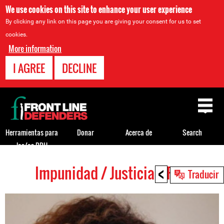
We use cookies on this site to enhance your user experience
By clicking any link on this page you are giving your consent for us to set
cookies.
More information
I AGREE
DECLINE
Back
to
top
Herramientas para
Donar
Acerca de
Search
los/as DDH
<
Impunidad / Justicia HRDs
Back
Traducir
to
top