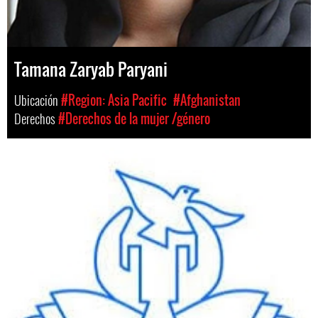
Tamana Zaryab Paryani
Ubicación
#Region: Asia Pacific
#Afghanistan
Derechos
#Derechos de la mujer /género