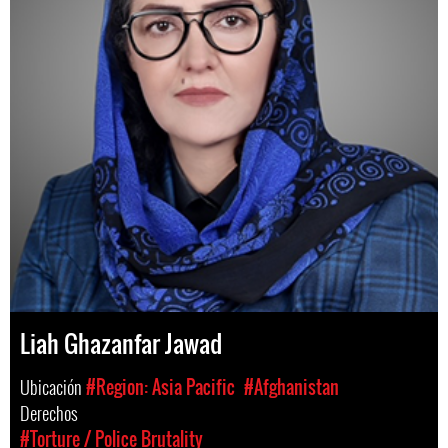
Liah Ghazanfar Jawad
Ubicación
#Region: Asia Pacific
#Afghanistan
Derechos
#Torture / Police Brutality