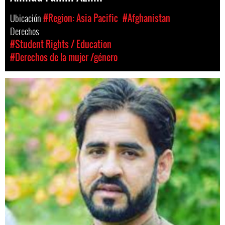
Ubicación
#Region: Asia Pacific
#Afghanistan
Derechos
#Student Rights / Education
#Derechos de la mujer /género