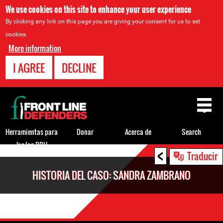
We use cookies on this site to enhance your user experience
By clicking any link on this page you are giving your consent for us to set
cookies.
More information
I AGREE
DECLINE
Back
to
top
Herramientas para
Donar
Acerca de
Search
los/as DDH
<
Back
Traducir
to
HISTORIA DEL CASO: SANDRA ZAMBRANO
top