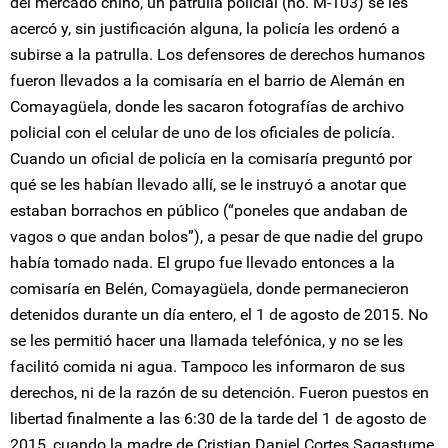
del mercado chino, un patrulla policial (no. M-103) se les
acercó y, sin justificación alguna, la policía les ordenó a
subirse a la patrulla. Los defensores de derechos humanos
fueron llevados a la comisaría en el barrio de Alemán en
Comayagüela, donde les sacaron fotografías de archivo
policial con el celular de uno de los oficiales de policía.
Cuando un oficial de policía en la comisaría preguntó por
qué se les habían llevado allí, se le instruyó a anotar que
estaban borrachos en público (“poneles que andaban de
vagos o que andan bolos”), a pesar de que nadie del grupo
había tomado nada. El grupo fue llevado entonces a la
comisaría en Belén, Comayagüela, donde permanecieron
detenidos durante un día entero, el 1 de agosto de 2015. No
se les permitió hacer una llamada telefónica, y no se les
facilitó comida ni agua. Tampoco les informaron de sus
derechos, ni de la razón de su detención. Fueron puestos en
libertad finalmente a las 6:30 de la tarde del 1 de agosto de
2015, cuando la madre de Cristian Daniel Cortes Sagastume