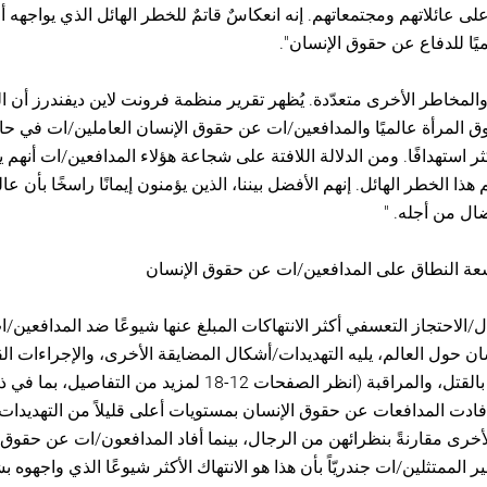
 على عائلاتهم ومجتمعاتهم. إنه انعكاسٌ قاتمٌ للخطر الهائل الذي يواجهه أ
ًا للدفاع عن حقوق الإنسان".
والمخاطر الأخرى متعدّدة. يُظهر تقرير منظمة فرونت لاين ديفندرز أن ا
 المرأة عالميًا والمدافعين/ات عن حقوق الإنسان العاملين/ات في حال
ثر استهدافًا. ومن الدلالة اللافتة على شجاعة هؤلاء المدافعين/ات أنهم 
ذا الخطر الهائل. إنهم الأفضل بيننا، الذين يؤمنون إيمانًا راسخًا بأن عا
ال من أجله. "
ة النطاق على المدافعين/ات عن حقوق الإنسان
ل/الاحتجاز التعسفي أكثر الانتهاكات المبلغ عنها شيوعًا ضد المدافعين/
ن حول العالم، يليه التهديدات/أشكال المضايقة الأخرى، والإجراءات القا
والتهديدات بالقتل، والمراقبة (انظر الصفحات 12-18 لمزيد من التف
أفادت المدافعات عن حقوق الإنسان بمستويات أعلى قليلاً من التهديدا
أخرى مقارنةً بنظرائهن من الرجال، بينما أفاد المدافعون/ات عن حقوق 
ر الممتثلين/ات جندريّاً بأن هذا هو الانتهاك الأكثر شيوعًا الذي واجهوه 