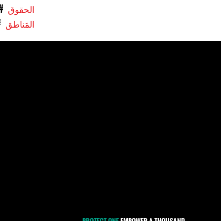
الحقوق
#
المَناطق
#
PROTECT ONE
EMPOWER A THOUSAND