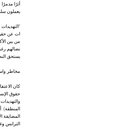
أثرًا مدمرًا
يعملون سلمي
"التهديدات 
ات عن حقوق
من بين الأك
نضالهم رغم ه
يستحق النض
مخاطر واسع
كان الاعتقا
حقوق الإنسا
المنطقة). 
المضايقة ال
الترانس وغي