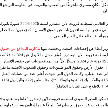
 كل مكانٍ مستوىً ملحوظًا من الصمود والعزيمة في مقاومة التراجع ا
ان.
يُقدم التقرير العالمي لمنظمة فرونت لاين ديفندرز ل
ع أنحاء العالم خلال العام الماضي.
ير أيضًا عن إحصاءات جُمعت وتحققت منها
تذكارية المدافع عن حقوق 
التي تُنسّقها منظمة فرونت لاين ديفندرز - تُوثّق
الإنسان في 32 دولة عام 2024. وشكّل كلٌّ من المدافعين/ات عن حقوق الإنسا
 حقوق الأرض وحقوق المواطنين/ات وحقوق الشعوب الأصلية ما يقر
ي عدد القتلى، وكانت الدول التي شهدت أعلى عدد من عمليات القتل ا
كولومبيا (157)، والمكسيك 
اسكو، المدير التنفيذي لمنظمة فرونت لاين ديفندرز: "عامًا بعد عام، يد
المدافعات عن حقوق الإنسان ثمنًا باهظًا عندما يُقتلون بسبب عملهم، مم