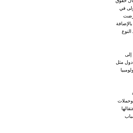
جال حقوق
لثلاثة الأولى في
عرضت
بالإضافة
النوع
إلى
 دول مثل
لومبيا
 وحملات
قالها
سباب