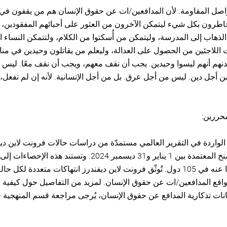
اصل المقاومة. لأن المدافعين/ات عن حقوق الإنسان هم من يقفون ف
يخاطرون بكل شيء ليتمكن الآخرون من العثور على أحبائهم المفقودين، 
لذهاب إلى المدرسة، وليتمكن من أُسكتوا من الكلام، ولتتمكن النساء 
اللاجئين من الحصول على العدالة، وليعلم من يقاتلون وحيدين في منا
دنهم أنهم ليسوا وحيدين. يجب أن نقف معهم، ويجب أن نقف معًا. ليس
ن أجل دين. ليس من أجل عرق. بل من أجل الإنسانية. لأنه إن لم نفعل،
حررين:
الواردة في التقرير العالمي مستمدّة من دراسات حالات فرونت لاين دي
انتهاكًا مُبلّغًا عنه في 105 دول. تُوثّق فرونت لاين ديفندرز انتهاكات متعددة لكل
 واقع المدافعين/ات عن حقوق الإنسان. لمزيد من التفاصيل حول كيفية 
يانات تذكارية المدافع عن حقوق الإنسان، يُرجى مراجعة قسم المنهجية ف