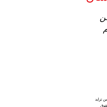
ً عن
هم
ن تزايد
حقوق