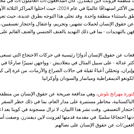
نات منظمة فرونت لاين ديفندرز، كان المدافعون/ات العاملون/ات في م
المرأة من بين الأكثر استهدافًا عالميًا في عام 2024، حيث احتلوا المراكز ا
طق باستثناء منطقة واحدة. وقد تجلى هذا التوجه بطرق عديدة، حيث ت
عن حقوق الإنسان لحملات تشهير، وتجريم، واعتقال واحتجاز تعسفيين، 
هن بالتهديدات - بما في ذلك التهديد بالعنف الجنسي والعنف القائم على 
فعات عن حقوق الإنسان أدوارًا رئيسية في حركات الاحتجاج التي تسعى 
ر عدالة - على سبيل المثال في بنغلاديش - وواجهن تمييزًا صارخًا في
إيران، وتحمّلن أعباءً ثقيلة في حالات الصراع والأزمات، من غزة إلى كو
كونغو الديمقراطية وميانمار والسودان وأوكرانيا.
كتورة مهرانج بلوش
، وهي مدافعة صريحة عن حقوق الإنسان من منطقة
لباكستانية، مخاطر مستمرة على مدار العام، بما في ذلك حظر السفر
احتجاز التعسفي. وقت نشر هذا االبيان، لا تزال مسجونة في كويتا بعد اعت
ادتها احتجاجًا سلميًا. في مقدمة قدمتها لفرونت لاين ديفندرز، وصفت أ
افعين/ات عن حقوق الإنسان على نضالهم: