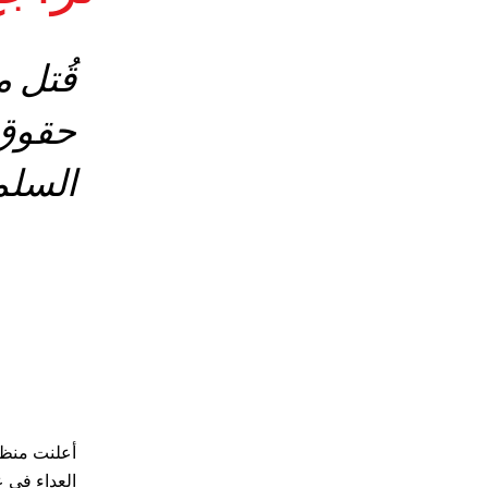
السلمي
أعلنت منظمة
العداء في ع