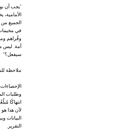
"يجب أن نو
الأمامية، 
الجميع من ا
في مخيمات 
وقُراهم وم
أمة. ليس م
سيفعل؟"
ملاحظة للم
الإحصاءات 
لأن هذا هو
البيانات وب
التقرير.