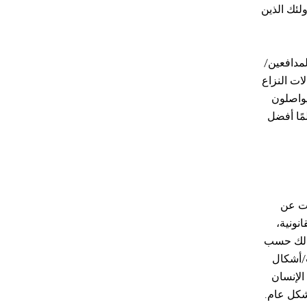
ولئك الذين
لمدافعين/
ات النزاع
يواصلون
لمًا أفضل
ات عن
نونية،
اصيل، بما في ذلك حسب
ت/أشكال
الإنسان
بشكل عام.