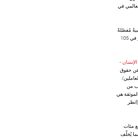
لعالمي في
سنة 2024/2025 صورةً بانوراميةً مُفصّلةً
للانتهاكات التي تعرّض لها المدافعون/ات عن حقوق الإنسان المُعرّضون/ات للخطر في 105
الإنسان
-
 مقتل ما لا يقل عن 324 مدافعًا/ة عن حقوق
ن العاملين/
ب من
لموثقة هي
(32)، وغواتيمالا (29)، وفلسطين (22)، والبرازيل (15). (انظر
فع مئات
ا يُخلّف