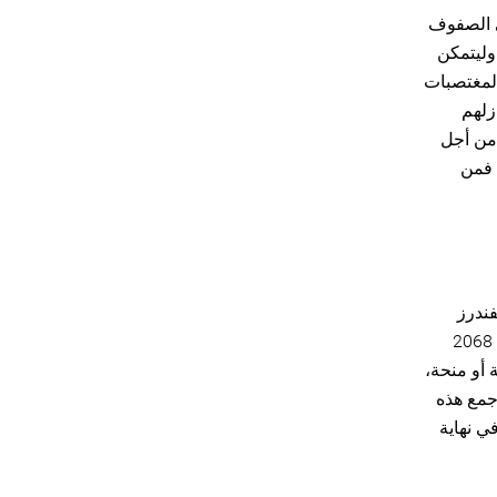
ي الصفوف
وليتمكن
المغتصبات
زلهم
 من أجل
 فمن
فندرز
وطلبات المنح المعتمدة بين 1 يناير و31 ديسمبر 2024. وتستند هذه الإحصاءات إلى 2068
 حالة أو منحة،
جمع هذه
ي نهاية