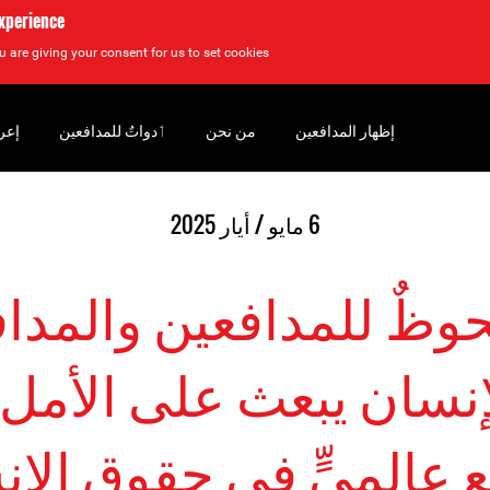
experience
u are giving your consent for us to set cookies.
إظهار المدافعين
من نحن
‏ٲدواتٌ للمدافعين
إعر
6 مايو / أيار 2025
وظٌ للمدافعين والمد
إنسان يبعث على الأمل
ٍ عالميٍّ في حقوق الإ