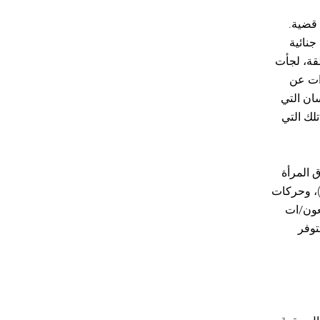
ظلّ تجريم المدافعين/ات عن حقوق الإنسان منتشرًا، حيث وُجهت 107 تهم في 75 قضية.
)، الأمن القومي (19.6%)، وتهم جنائية
رهاب (11.2%). في كل منطقة، لجأت
/ات عن
ان التي
لك التي
ق المرأة
جتمع الميم (9%)، وانتهاكات حقوق الإنسان في حالات النزاع (7%)، وحركات
المدافعون/ات
وثقة. (تتوفر