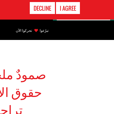
الاتصال
DECLINE
I AGREE
بالطوارىء
Back
to
تبرّعوا
تحركوا الآن
top
Back
to
top
صمودٌ ملح
حقوق ال
تراجع