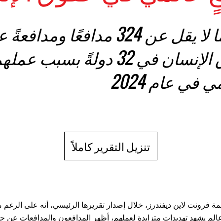
قُتل ما لا يقل عن 324 مدافعًا ومدافعة
حقوق الإنسان في 32 دولةً بسبب عمل
 في عام 2024
تنزيل التقرير كاملاً
 فرونت لاين ديفندرز، خلال إصدار تقريرها الرئيسي، أنه على الرغم م
المٍ يشهد تهديداتٍ متزايدةٍ لعملهم، أظهر المدافعون والمدافعات عن 