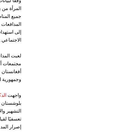
وفقًا لبيا
جميع المنا
المدافعات 
إلى استهداف
الاجتماعي.
لعبت المدا
مجتمعات أكث
أفغانستان و
وجمهورية ال
واجهت
الد
بلوشستان ا
التشهير وال
تعسفيًا لقي
إصرار المد