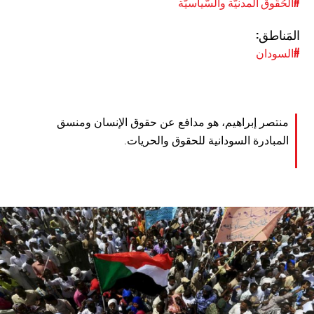
#الحُقُوق المدنيّة والسّياسيّة
المَناطق:
#السودان
منتصر إبراهيم، هو مدافع عن حقوق الإنسان ومنسق
المبادرة السودانية للحقوق والحريات.
sudan_protest_2.jpg