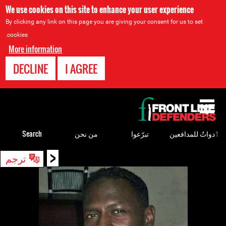
We use cookies on this site to enhance your user experience
By clicking any link on this page you are giving your consent for us to set
cookies.
More information
DECLINE
I AGREE
Back
to
top
ٲدواتٌ للمدافعين
تبرّعوا
من نحن
Search
<
Back
ترجم
to
top