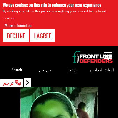
We use cookies on this site to enhance your user experience
By clicking any link on this page you are giving your consent for us to set
cookies.
More information
DECLINE
I AGREE
Back
to
top
ٲدواتٌ للمدافعين
تبرّعوا
من نحن
Search
<
Back
ترجم
to
top