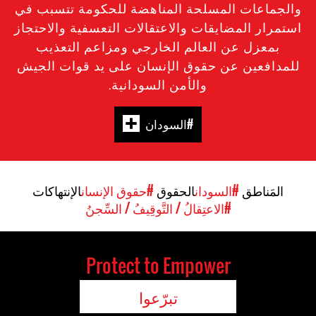
والجماعات المسلحة المناهضة للحكومة تتسبب في
استمرار المضايقات والاعتقالات التعسفية والاحتجاز
بمعزل عن العالم الخارجي ومزاعم التعذيب
للمدافعين عن حقوق الإنسان على يد قوات الجيش
والأمن السودانية.
#السودان
المَناطق
#السودان
الحقوق
#حقوق الإنسان
الإنتهاكات
#الاعتِقالُ / التَّوقِيفُ / السِّجنُ
Protect to Empower
تبرّعوا