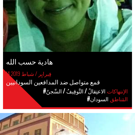
هادية حسب الله
14 فِبرايِر / شباط 2019
قمع متواصل ضد المدافعين السودانيين
الإنتهاكات
#الاعتِقالُ / التَّوقِيفُ / السِّجنُ
المَناطق
#السودان
sudan_protest.jpg