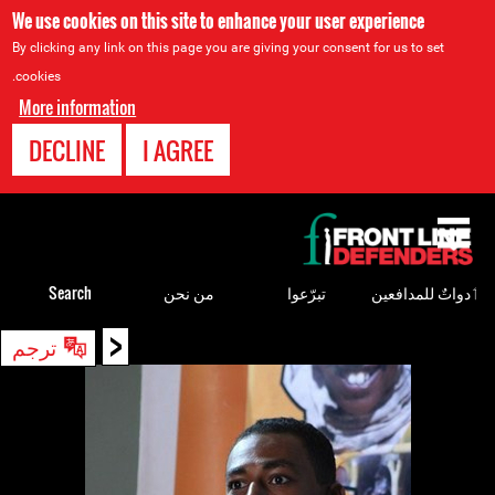
We use cookies on this site to enhance your user experience
By clicking any link on this page you are giving your consent for us to set
cookies.
More information
DECLINE
I AGREE
Back
to
top
ٲدواتٌ للمدافعين
تبرّعوا
من نحن
Search
<
Back
ترجم
to
top