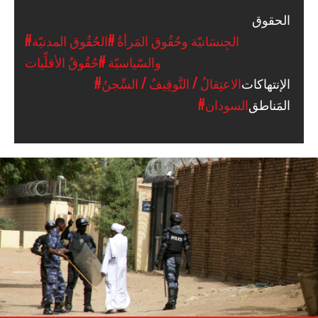
الحقوق
#الجِنسَانيّة وحُقُوق المَرأةُ
#الحُقُوق المدنيّة
والسّياسيّة
#حُقُوقُ الأقلِّيات
الإنتهاكات
#الاعتِقالُ / التَّوقِيفُ / السِّجنُ
المَناطق
#السودان
sudan-
general-
context.jpg