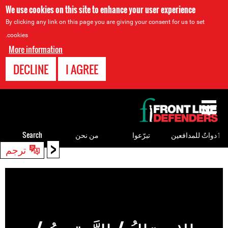
We use cookies on this site to enhance your user experience
By clicking any link on this page you are giving your consent for us to set
cookies.
More information
DECLINE
I AGREE
Back
to
top
ٲدواتٌ للمدافعين
تبرّعوا
من نحن
Search
<
ترجم
Back
to
top