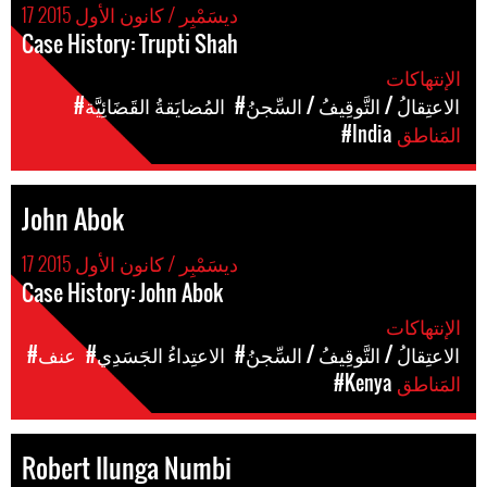
17 ديسَمْبِر / كانون الأول 2015
Case History: Trupti Shah
الإنتهاكات
#الاعتِقالُ / التَّوقِيفُ / السِّجنُ
#المُضايَقةُ القَضَائِيَّة
المَناطق
#India
John Abok
17 ديسَمْبِر / كانون الأول 2015
Case History: John Abok
الإنتهاكات
#الاعتِقالُ / التَّوقِيفُ / السِّجنُ
#الاعتِداءُ الجَسَدِي
#عنف
المَناطق
#Kenya
Robert Ilunga Numbi