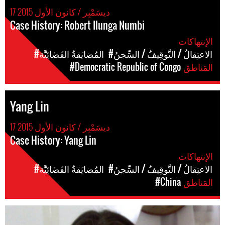
17 ديسَمْبِر / كانون الأول 2015
Case History: Robert Ilunga Numbi
الإنتهاكات
#الاعتِقالُ / التَّوقِيفُ / السِّجنُ
#المُضايَقةُ القَضَائِيَّة
المَناطق
#Democratic Republic of Congo
Yang Lin
17 ديسَمْبِر / كانون الأول 2015
Case History: Yang Lin
الإنتهاكات
#الاعتِقالُ / التَّوقِيفُ / السِّجنُ
#المُضايَقةُ القَضَائِيَّة
المَناطق
#China