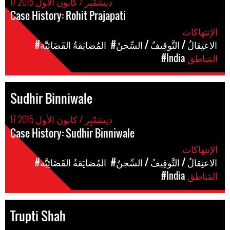
17 ديسَمْبِر / كانون الأول 2015
Case History: Rohit Prajapati
الإنتهاكات
#الاعتِقالُ / التَّوقِيفُ / السِّجنُ
#المُضايَقةُ القَضَائِيَّة
المَناطق
#India
Sudhir Binniwale
17 ديسَمْبِر / كانون الأول 2015
Case History: Sudhir Binniwale
الإنتهاكات
#الاعتِقالُ / التَّوقِيفُ / السِّجنُ
#المُضايَقةُ القَضَائِيَّة
المَناطق
#India
Trupti Shah