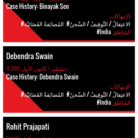
Case History: Binayak Sen
الإنتهاكات
#الاعتِقالُ / التَّوقِيفُ / السِّجنُ
#المُضايَقةُ القَضَائِيَّة
المَناطق
#India
Debendra Swain
17 ديسَمْبِر / كانون الأول 2015
Case History: Debendra Swain
الإنتهاكات
#الاعتِقالُ / التَّوقِيفُ / السِّجنُ
#المُضايَقةُ القَضَائِيَّة
المَناطق
#India
Rohit Prajapati