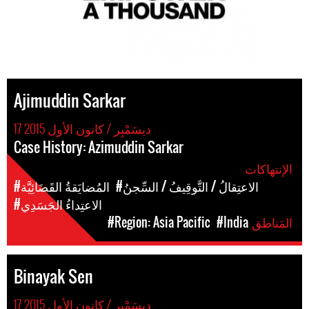
Ajimuddin Sarkar
17 ديسَمْبِر / كانون الأول 2015
Case History: Azimuddin Sarkar
الإنتهاكات
#الاعتِقالُ / التَّوقِيفُ / السِّجنُ
#المُضايَقةُ القَضَائِيَّة
#الاعتِداءُ الجَسَدِي
المَناطق
#India
#Region: Asia Pacific
Binayak Sen
17 ديسَمْبِر / كانون الأول 2015