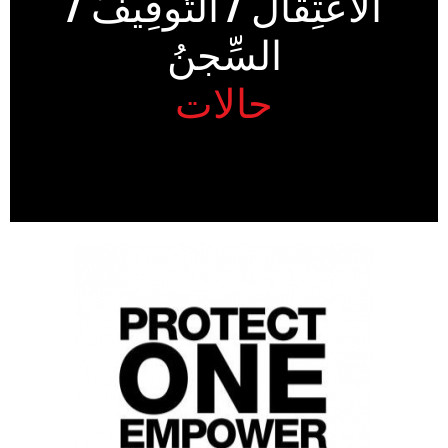
الاعتِقالُ / التَّوقِيفُ /
السِّجنُ
حالات