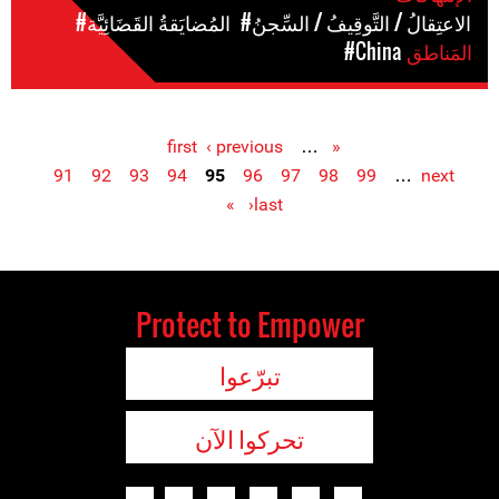
#الاعتِقالُ / التَّوقِيفُ / السِّجنُ
#المُضايَقةُ القَضَائِيَّة
المَناطق
#China
‹ previous
…
« first
Pages
91
92
93
94
95
96
97
98
99
…
next
›
last »
Protect to Empower
تبرّعوا
تحركوا الآن