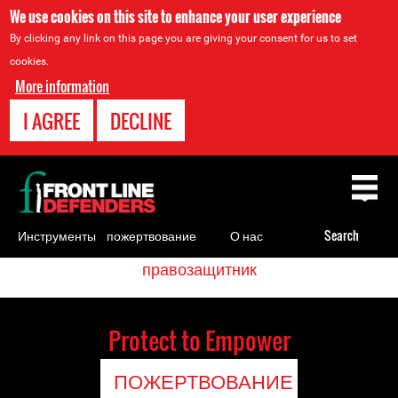
We use cookies on this site to enhance your user experience
By clicking any link on this page you are giving your consent for us to set
cookies.
More information
I AGREE
DECLINE
Back
to
top
Инструменты
пожертвование
О нас
Search
для
<
правозащитник
Back
Перевести
правозащитников
to
top
Protect to Empower
ПОЖЕРТВОВАНИЕ