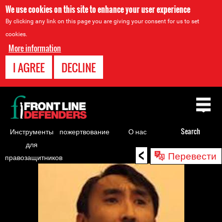
We use cookies on this site to enhance your user experience
By clicking any link on this page you are giving your consent for us to set
cookies.
More information
I AGREE
DECLINE
Back
to
top
Инструменты
пожертвование
О нас
Search
для
<
Back
Перевести
правозащитников
to
top