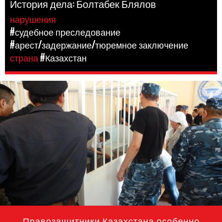
История дела: Болтабек Блялов
нарушения
#судебное преследование
#арест/задержание/тюремное заключение
страна
#Казахстан
#Kazakhstan-
general-
context.jpeg
Правозащитники Казахстана особенно