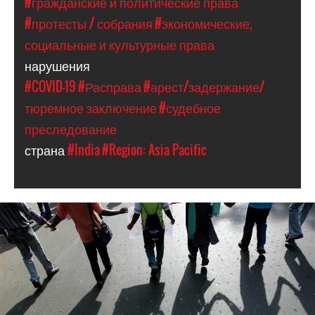
#гражданские и политические права
#протесты / собрания
#экономические,
социальные и культурные права
нарушения
#COVID-19
#Расправа
#арест/задержание/
тюремное заключение
#судебное
преследование
страна
#India
#Region: Asia Pacific
#India.jpg