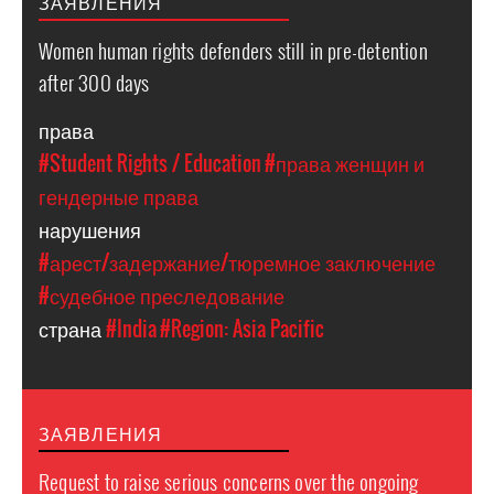
ЗАЯВЛЕНИЯ
Women human rights defenders still in pre-detention
after 300 days
права
#Student Rights / Education
#права женщин и
гендерные права
нарушения
#арест/задержание/тюремное заключение
#судебное преследование
страна
#India
#Region: Asia Pacific
ЗАЯВЛЕНИЯ
Request to raise serious concerns over the ongoing