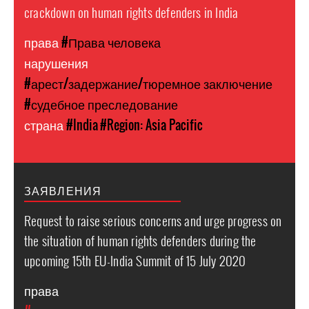
crackdown on human rights defenders in India
права
#Права человека
нарушения
#арест/задержание/тюремное заключение
#судебное преследование
страна
#India
#Region: Asia Pacific
ЗАЯВЛЕНИЯ
Request to raise serious concerns and urge progress on
the situation of human rights defenders during the
upcoming 15th EU-India Summit of 15 July 2020
права