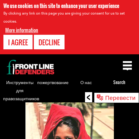
We use cookies on this site to enhance your user experience
By clicking any link on this page you are giving your consent for us to set
cookies.
More information
I AGREE
DECLINE
Back
to
top
Инструменты
пожертвование
О нас
Search
для
<
Back
Перевести
правозащитников
to
top