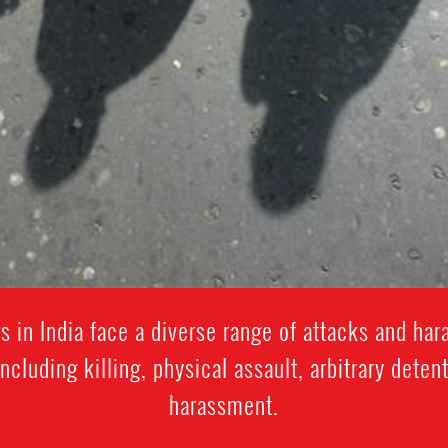
 in India face a diverse range of attacks and ha
including killing, physical assault, arbitrary detent
harassment.