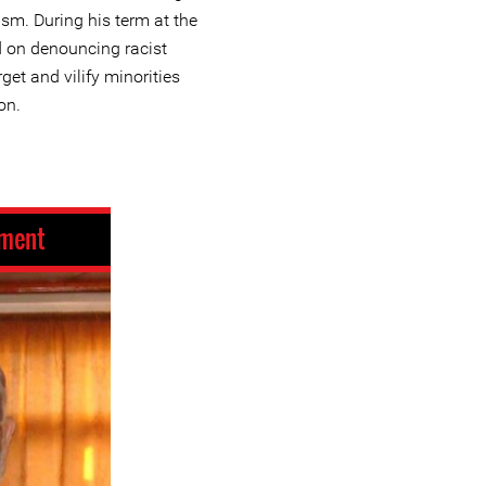
sm. During his term at the
 on denouncing racist
et and vilify minorities
on.
ment