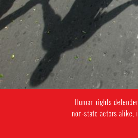
Human rights defenders
non-state actors alike, 