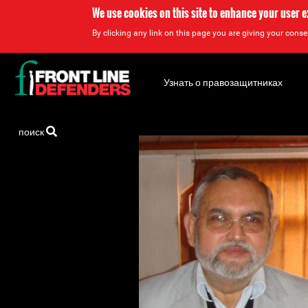
We use cookies on this site to enhance your user 
By clicking any link on this page you are giving your consen
Back
to
Узнать о правозащитниках
top
Back
поиск
to
top