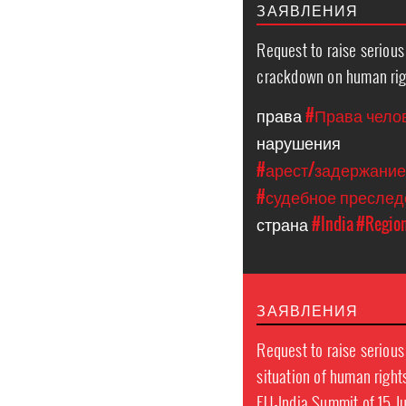
ЗАЯВЛЕНИЯ
Request to raise seriou
crackdown on human righ
права
#Права чело
нарушения
#арест/задержани
#судебное пресле
страна
#India
#Region
ЗАЯВЛЕНИЯ
Request to raise seriou
situation of human righ
EU-India Summit of 15 J