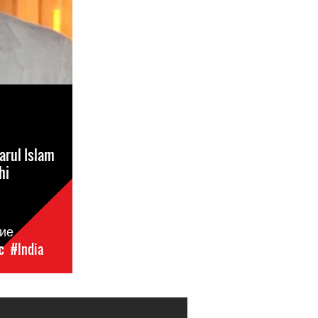
arul Islam
hi
ие
c
#India