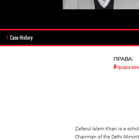
Case History
ПРАВА:
#права м
Zafarul Islam Khan is a schola
Chairman of the Delhi Minor