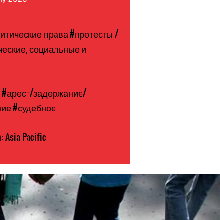
литические права
#протесты /
ческие, социальные и
а
#арест/задержание/
ние
#судебное
: Asia Pacific