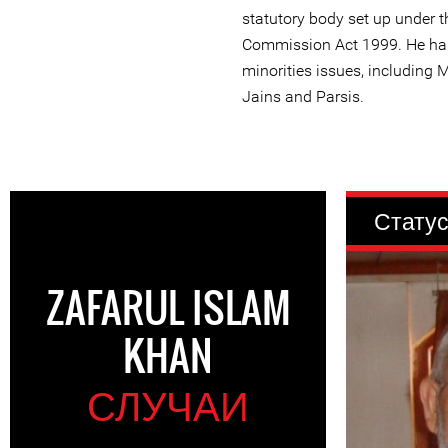
statutory body set up under t
Commission Act 1999. He has
minorities issues, including M
Jains and Parsis.
Статус
ZAFARUL ISLAM
KHAN
СЛУЧАИ