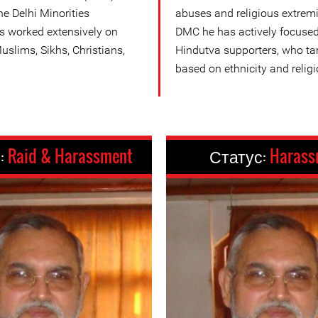
he Delhi Minorities
abuses and religious extremi
 worked extensively on
DMC he has actively focused
uslims, Sikhs, Christians,
Hindutva supporters, who targ
based on ethnicity and religi
:
Raid & Harassment
Статус:
Harass