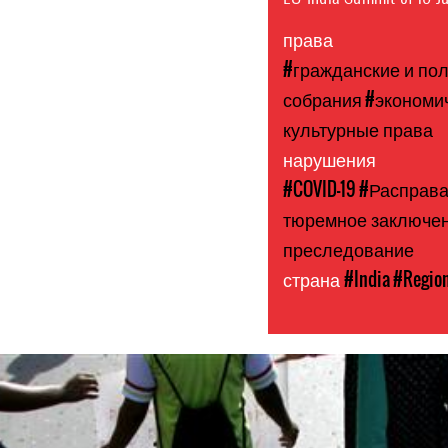
права
#гражданские и по
собрания
#экономи
культурные права
нарушения
#COVID-19
#Расправ
тюремное заключе
преследование
страна
#India
#Region