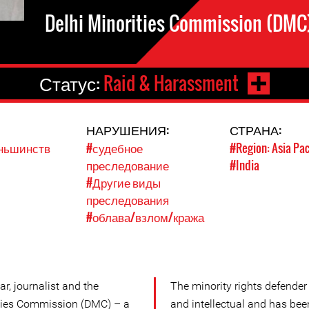
Delhi Minorities Commission (DMC
Статус:
Raid & Harassment
НАРУШЕНИЯ:
СТРАНА:
еньшинств
#судебное
#Region: Asia Pac
преследование
#India
#Другие виды
преследования
#облава/взлом/кража
r, journalist and the
The minority rights defender 
ities Commission (DMC) – a
and intellectual and has be