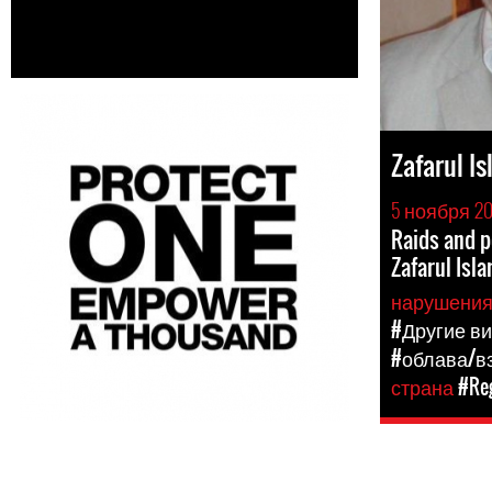
Zafarul I
5 ноября 2
Raids and p
Zafarul Isl
нарушени
#Другие в
#облава/в
страна
#Reg