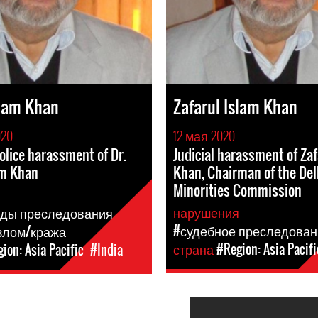
slam Khan
Zafarul Islam Khan
020
12 мая 2020
olice harassment of Dr.
Judicial harassment of Zaf
am Khan
Khan, Chairman of the Del
Minorities Commission
я
нарушения
иды преследования
#судебное преследован
злом/кража
страна
#Region: Asia Pacifi
ion: Asia Pacific
#India