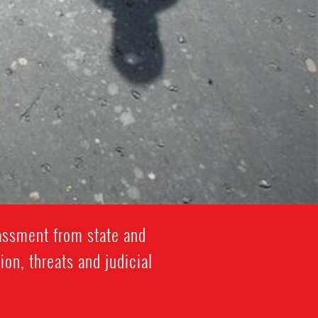
rassment from state and
ion, threats and judicial