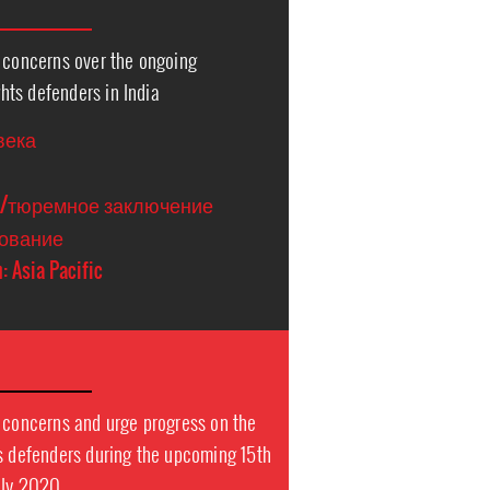
s concerns over the ongoing
ts defenders in India
века
е/тюремное заключение
дование
: Asia Pacific
s concerns and urge progress on the
ts defenders during the upcoming 15th
uly 2020