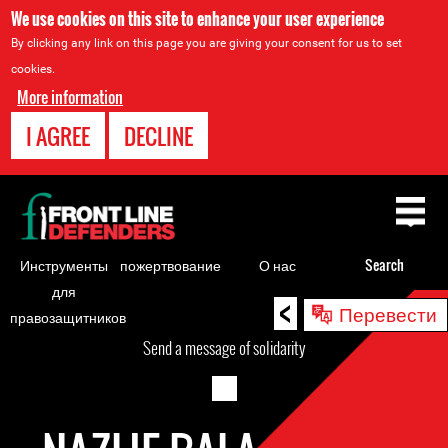
We use cookies on this site to enhance your user experience
By clicking any link on this page you are giving your consent for us to set
cookies.
More information
I AGREE
DECLINE
Back
to
top
Инструменты
пожертвование
О нас
Search
для
<
Back
Перевести
правозащитников
to
Send a message of solidarity
top