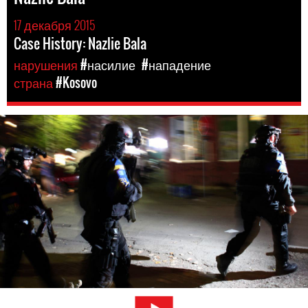
17 декабря 2015
Case History: Nazlie Bala
нарушения
#насилие
#нападение
страна
#Kosovo
kosovo-
general-
context.jpg