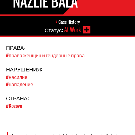
NAZLIE BALA
Case History
Статус:
At Work
ПРАВА:
#права женщин и гендерные права
НАРУШЕНИЯ:
#насилие
#нападение
СТРАНА:
#Kosovo