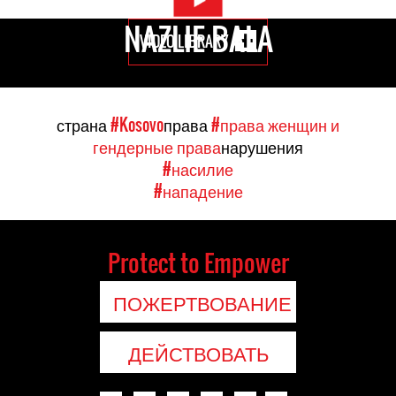
NAZLIE BALA
VIDEO LIBRARY
страна
#Kosovo
права
#права женщин и
гендерные права
нарушения
#насилие
#нападение
Protect to Empower
ПОЖЕРТВОВАНИЕ
ДЕЙСТВОВАТЬ