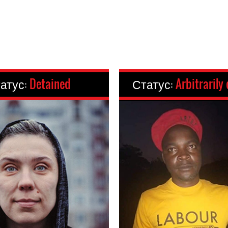
атус:
Detained
Статус:
Arbitrarily