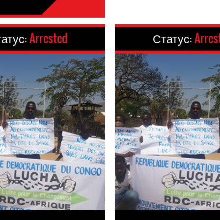
атус:
Arrested
Статус:
Arres