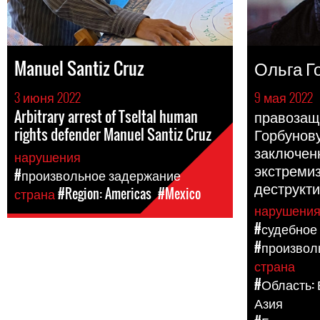
Manuel Santiz Cruz
Ольга Г
3 июня 2022
9 мая 2022
Arbitrary arrest of Tseltal human
правозащ
rights defender Manuel Santiz Cruz
Горбунову
заключен
нарушения
экстремиз
#произвольное задержание
деструкти
страна
#Region: Americas
#Mexico
нарушени
#судебное
#произвол
страна
#Область:
Азия