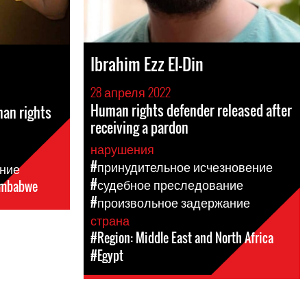
Ibrahim Ezz El-Din
28 апреля 2022
Human rights defender released after
man rights
receiving a pardon
нарушения
#принудительное исчезновение
ние
#судебное преследование
imbabwe
#произвольное задержание
страна
#Region: Middle East and North Africa
#Egypt