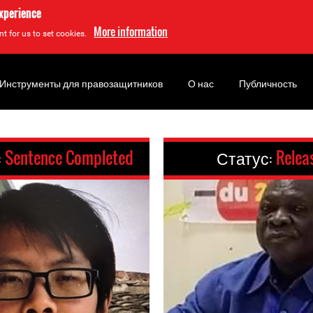
experience
More information
t for us to set cookies.
Инструменты для правозащитников
О нас
Публичность
:
Sentence Completed
Статус:
Relea