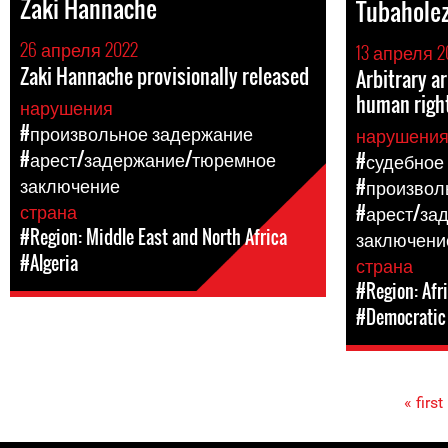
Zaki Hannache
Tubaholez
26 апреля 2022
13 апреля 2
Zaki Hannache provisionally released
Arbitrary a
human righ
нарушения
#произвольное задержание
нарушени
#арест/задержание/тюремное
#судебное
заключение
#произвол
страна
#арест/за
#Region: Middle East and North Africa
заключени
#Algeria
страна
#Region: Afr
#Democratic 
« first
Pages