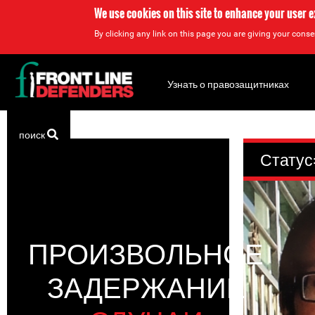
We use cookies on this site to enhance your user 
By clicking any link on this page you are giving your consen
Back
to
Узнать о правозащитниках
top
Back
поиск
to
Статус
top
ПРОИЗВОЛЬНОЕ
ЗАДЕРЖАНИЕ