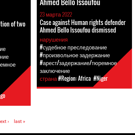
Ahmed Bello Issoufou
23 марта 2022
Case against Human rights defender
tion of two
Ahmed Bello Issoufou dismissed
нарушения
#судебное преследование
ие
#произвольное задержание
ние
#арест/задержание/тюремное
ремное
заключение
страна
#Region: Africa
#Niger
ngo
ext ›
last »