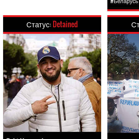
#Беларусь
Статус:
Detained
Ст