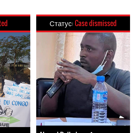
ted
Статус:
Case dismissed