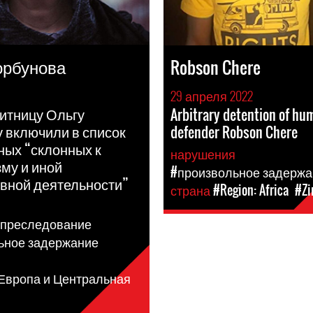
орбунова
Robson Chere
29 апреля 2022
итницу Ольгу
Arbitrary detention of hu
 включили в список
defender Robson Chere
ных “склонных к
нарушения
му и иной
#произвольное задержа
вной деятельности”
страна
#Region: Africa
#Z
я
 преследование
ьное задержание
 Европа и Центральная