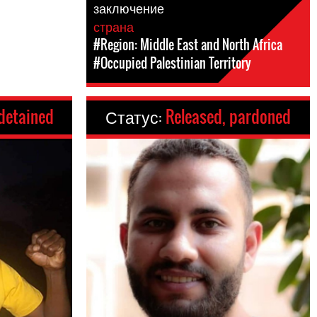
заключение
страна
#Region: Middle East and North Africa
#Occupied Palestinian Territory
 detained
Статус:
Released, pardoned