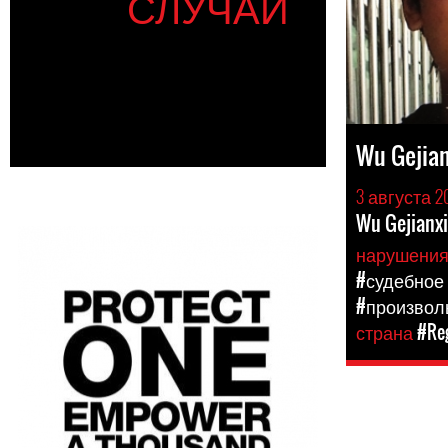
СЛУЧАИ
Wu Geji
3 августа 2
Wu Gejianx
нарушени
#судебное
#произвол
страна
#Reg