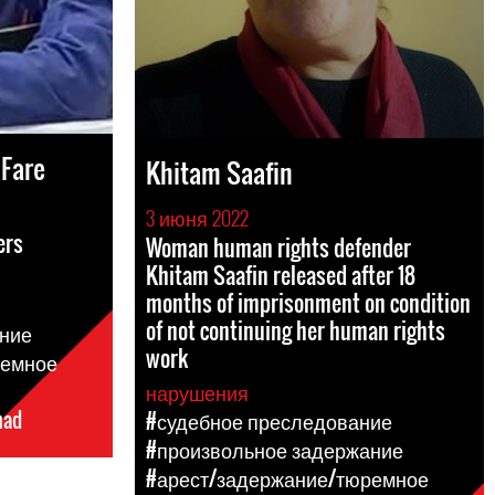
Fare
Khitam Saafin
3 июня 2022
ers
Woman human rights defender
Khitam Saafin released after 18
months of imprisonment on condition
of not continuing her human rights
ние
work
ремное
нарушения
had
#судебное преследование
#произвольное задержание
#арест/задержание/тюремное