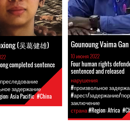
Gounoung Vaima Gan 
anxiong (吴葛健雄)
10 июня 2022
022
Four human rights defend
iong completed sentence
sentenced and released
я
нарушения
 преследование
#произвольное задержа
ьное задержание
#арест/задержание/тю
ion: Asia Pacific
#China
заключение
страна
#Region: Africa
#C