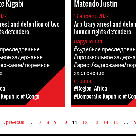
e Kigabi
Matendo Justin
022
13 апреля 2022
rrest and detention of two
Arbitrary arrest and deten
ts defenders
human rights defenders
я
нарушения
 преследование
#судебное преследован
ьное задержание
#произвольное задержа
держание/тюремное
#арест/задержание/тю
е
заключение
страна
ica
#Region: Africa
Republic of Congo
#Democratic Republic of Co
‹ previous
…
7
8
9
10
11
12
13
14
15
…
n