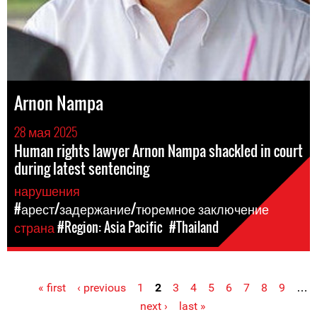
Arnon Nampa
28 мая 2025
Human rights lawyer Arnon Nampa shackled in court
during latest sentencing
нарушения
#арест/задержание/тюремное заключение
страна
#Region: Asia Pacific
#Thailand
« first
‹ previous
1
2
3
4
5
6
7
8
9
…
Pages
next ›
last »