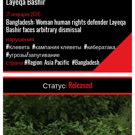
Layeqa Bashir
21 января 2026
Bangladesh: Woman human rights defender Layeqa
Bashir faces arbitrary dismissal
нарушения
#Клевета
#кампания клеветы
#кибератака
#угрозы/запугивание
страна
#Region: Asia Pacific
#Bangladesh
Статус:
Released