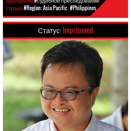
нарушения
#судебное преследование
страна
#Region: Asia Pacific
#Philippines
Статус:
Imprisoned