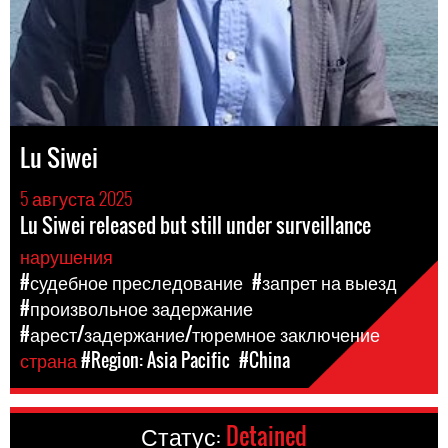
Lu Siwei
5 августа 2025
Lu Siwei released but still under surveillance
нарушения
#судебное преследование
#запрет на выезд
#произвольное задержание
#арест/задержание/тюремное заключение
страна
#Region: Asia Pacific
#China
Статус:
Detained