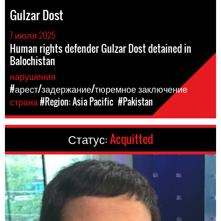
Gulzar Dost
7 июля 2025
Human rights defender Gulzar Dost detained in
Balochistan
нарушения
#арест/задержание/тюремное заключение
страна
#Region: Asia Pacific
#Pakistan
Статус:
Acquitted