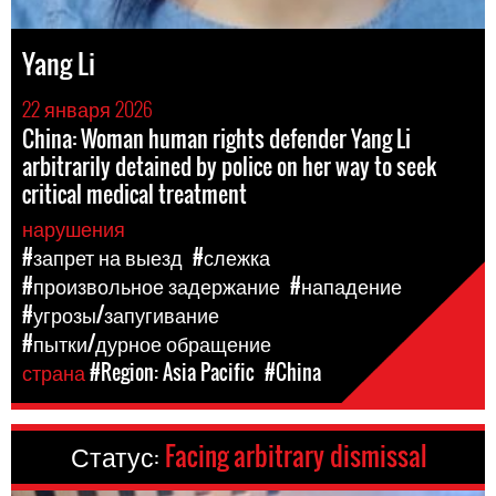
Yang Li
22 января 2026
China: Woman human rights defender Yang Li
arbitrarily detained by police on her way to seek
critical medical treatment
нарушения
#запрет на выезд
#слежка
#произвольное задержание
#нападение
#угрозы/запугивание
#пытки/дурное обращение
страна
#Region: Asia Pacific
#China
Статус:
Facing arbitrary dismissal