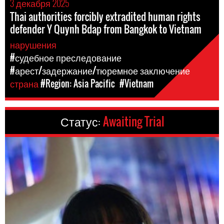
3 декабря 2025
Thai authorities forcibly extradited human rights
defender Y Quynh Bdap from Bangkok to Vietnam
нарушения
#судебное преследование
#арест/задержание/тюремное заключение
страна
#Region: Asia Pacific
#Vietnam
Статус:
Awaiting Trial