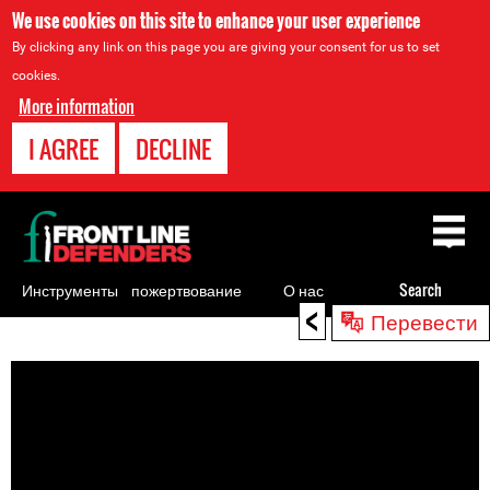
We use cookies on this site to enhance your user experience
By clicking any link on this page you are giving your consent for us to set
cookies.
More information
I AGREE
DECLINE
Back
to
top
Инструменты
пожертвование
О нас
Search
<
Перевести
для
Back
правозащитников
to
top