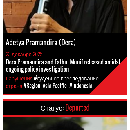
Adetya Pramandira (Dera)
23 декабря 2025
Dera Pramandira and Fathul Munif released amidst
ongoing police investigation
нарушения
#судебное преследование
страна
#Region: Asia Pacific
#Indonesia
Статус:
Deported