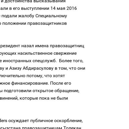
и и достоинства высказывания
али в его выступлении 14 мая 2016
е подали жалобу Специальному
о положении правозащитников
резидент назал имена правозащитниц
ирующих насильственное свержение
 иностранных спецслужб. Более того,
у и Азизу Абдирасулову в том, что они
лючительно потому, что хотят
жное финансирование. После его
 подготовили открытое обращение,
винений, которые пока не были
ders осуждает публичное оскорбление,
ргызстана правозащитницам Толекан