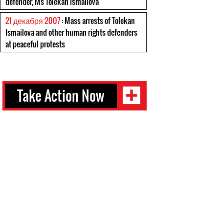
defender, Ms Tolekan Ismailova
21 декабря 2007
: Mass arrests of Tolekan
Ismailova and other human rights defenders
at peaceful protests
Take Action Now