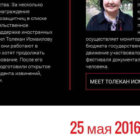
ства. За несколько
 награждения
озащитниц в списке
ильственное
оддержке иностранных
н
нил Толекан Исмаилову
осуществляет монитор
о они работают в
бюджета государственн
о хотят продолжать
движение участвовало
ование. После его
фестиваля документа
одготовили открытое
человека.
дента извинений,
ли.
MEET ТОЛЕКАН И
25 мая 201