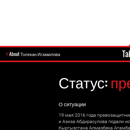
Ta
About Толекан Исмаилова
Статус:
пр
О ситуации
19 мая 2016 года правозащитн
и Азиза Абдирасулова подали ис
Кыргызстана Алмазбека Атамбае