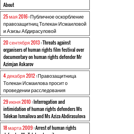
About
25 мая 2016
: Публичное оскорбление
правозащитниц Толекан Исмаиловой
и Азизы Абдирасуловой
20 сентября 2013
: Threats against
organisers of human rights film festival over
documentary on human rights defender Mr
Azimjan Askarov
4 декабря 2012
: Правозащитница
Толекан Исмаилова просит о
проведении расследования
29 июня 2010
: Interrogation and
intimidation of human rights defenders Ms
Tolekan Ismailova and Ms Aziza Abdirasulova
18 марта 2009
: Arrest of human rights