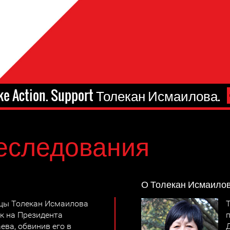
ke Action. Support Толекан Исмаилова.
еследования
О Толекан Исмаило
ицы Толекан Исмаилова
к на Президента
ва, обвинив его в