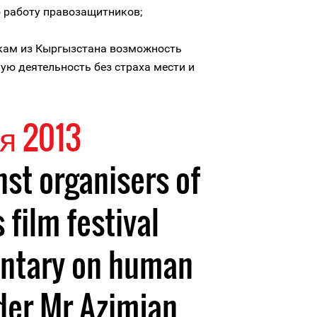
 работу правозащитников;
кам из Кыргызстана возможность
ую деятельность без страха мести и
я 2013
nst organisers of
 film festival
ntary on human
der Mr Azimjan