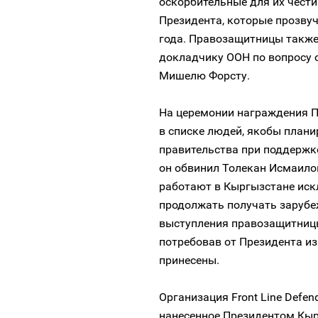
оскорбительные для их чест
Президента, которые прозвуч
года. Правозащитницы такж
докладчику ООН по вопросу 
Мишелю Форсту.
На церемонии награждения П
в списке людей, якобы план
правительства при поддержке
он обвинил Толекан Исмаилов
работают в Кыргызстане иск
продолжать получать зарубе
выступления правозащитницы
потребовав от Президента из
принесены.
Организация Front Line Defen
нанесенное Президентом Кы