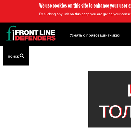
We use cookies on this site to enhance your user 
By clicking any link on this page you are giving your consen
Back
to
Узнать о правозащитниках
top
Back
поиск
to
top
ТО