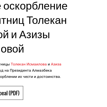
 оскорбление
тниц Толекан
й и Азизы
ловой
итницы
Толекан Исмаилова
и
Азиза
суд на Президента Алмазбека
корблении их чести и достоинства.
peal (PDF)