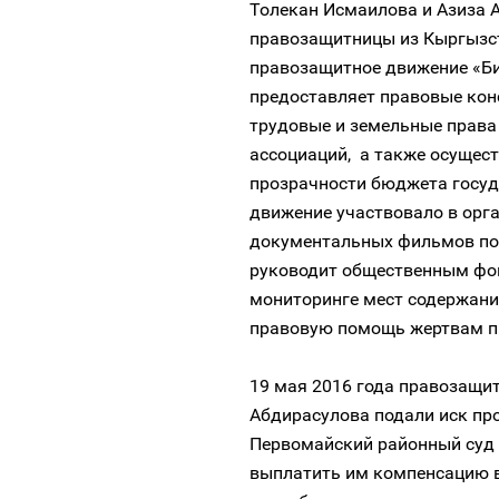
Толекан Исмаилова и Азиза 
правозащитницы из Кыргызст
правозащитное движение «Би
предоставляет правовые конс
трудовые и земельные права
ассоциаций, а также осущес
прозрачности бюджета госуд
движение участвовало в орг
документальных фильмов по 
руководит общественным ф
мониторинге мест содержан
правовую помощь жертвам 
19 мая 2016 года правозащи
Абдирасулова подали иск пр
Первомайский районный суд 
выплатить им компенсацию в