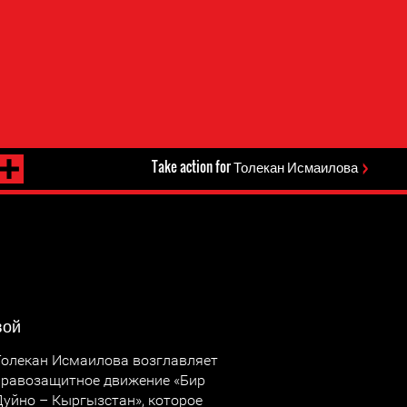
Take action for Толекан Исмаилова
вой
Толекан Исмаилова возглавляет
правозащитное движение «Бир
Дуйно – Кыргызстан», которое