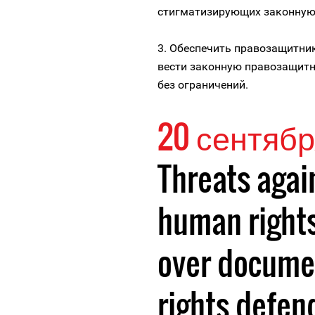
стигматизирующих законную
3. Обеспечить правозащитни
вести законную правозащитн
без ограничений.
20 сентябр
Threats agai
human rights
over docume
rights defen