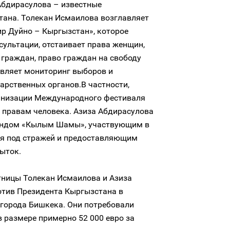
Абдирасулова – известные
ана. Толекан Исмаилова возглавляет
р Дуйно – Кыргызстан», которое
ультации, отстаивает права женщин,
 граждан, право граждан на свободу
твляет мониторинг выборов и
арственных органов.В частности,
анизации Международного фестиваля
правам человека. Азиза Абдирасулова
ондом «Кылым Шамы», участвующим в
ия под стражей и предоставляющим
пыток.
тницы Толекан Исмаилова и Азиза
отив Президента Кыргызстана в
города Бишкека. Они потребовали
 размере примерно 52 000 евро за