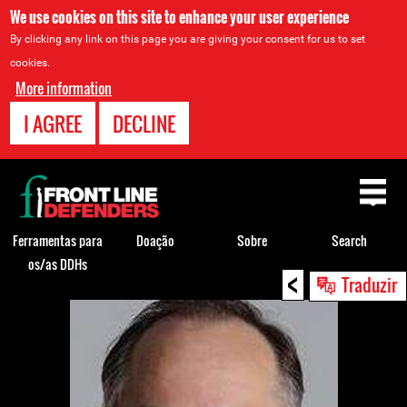
We use cookies on this site to enhance your user experience
By clicking any link on this page you are giving your consent for us to set
cookies.
More information
I AGREE
DECLINE
Back
to
top
Ferramentas para
Doação
Sobre
Search
os/as DDHs
<
Back
Traduzir
to
top