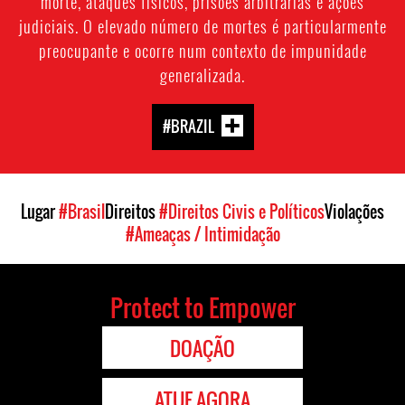
morte, ataques físicos, prisões arbitrárias e ações
judiciais. O elevado número de mortes é particularmente
preocupante e ocorre num contexto de impunidade
generalizada.
#BRAZIL
Lugar
#Brasil
Direitos
#Direitos Civis e Políticos
Violações
#Ameaças / Intimidação
Protect to Empower
DOAÇÃO
ATUE AGORA