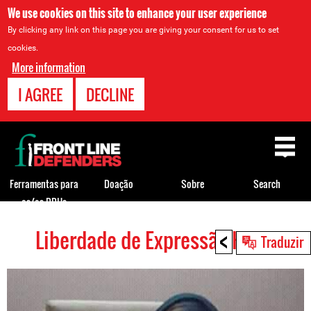
We use cookies on this site to enhance your user experience
By clicking any link on this page you are giving your consent for us to set
cookies.
More information
I AGREE
DECLINE
Back
to
top
Ferramentas para
Doação
Sobre
Search
os/as DDHs
<
Liberdade de Expressão HRDs
Back
Traduzir
to
top