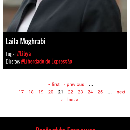
Laila Moghrabi
Lugar
#Libya
Direitos
#Liberdade de Expressão
« first
‹ previous
…
Pages
17
18
19
20
21
22
23
24
25
…
next
›
last »