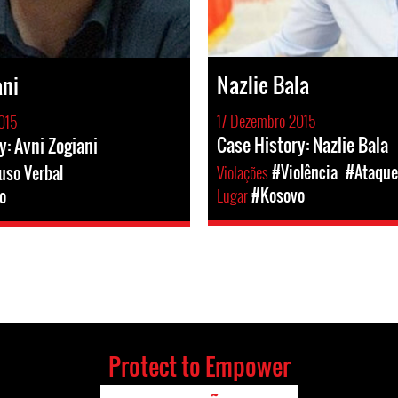
Nazlie Bala
ani
17 Dezembro 2015
015
Case History: Nazlie Bala
y: Avni Zogiani
Violações
#Violência
#Ataque
uso Verbal
Lugar
#Kosovo
o
Protect to Empower