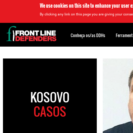
We use cookies on this site to enhance your user 
By clicking any link on this page you are giving your consen
Back
to
Conheça os/as DDHs
Ferrament
top
Back
to
top
KOSOVO
CASOS