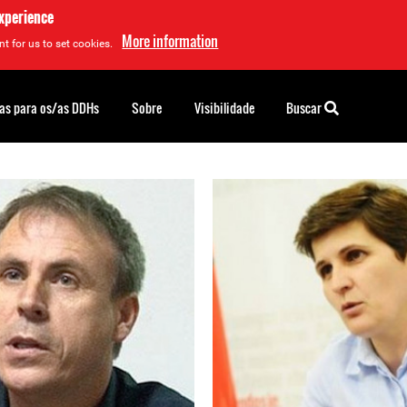
experience
More information
t for us to set cookies.
as para os/as DDHs
Sobre
Visibilidade
Buscar