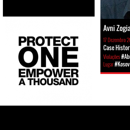
Avni Zogi
17 Dezembro 2
Case Histor
Violações
#Ab
Lugar
#Kosov