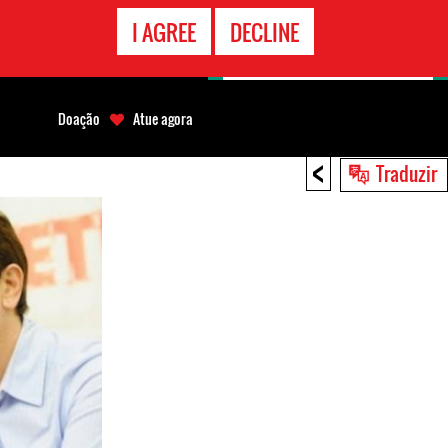
CONTATO
I AGREE
DECLINE
EMERGÊNCIA
Doação
Atue agora
<
Traduzir