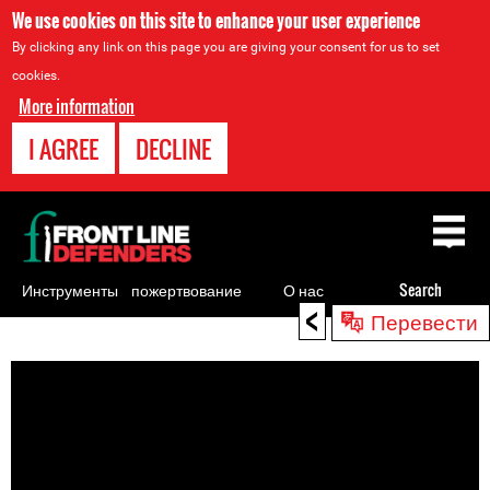
We use cookies on this site to enhance your user experience
By clicking any link on this page you are giving your consent for us to set
cookies.
More information
I AGREE
DECLINE
Back
to
top
Инструменты
пожертвование
О нас
Search
<
Перевести
для
Back
правозащитников
to
top