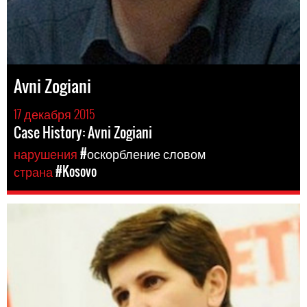
Avni Zogiani
17 декабря 2015
Case History: Avni Zogiani
нарушения
#оскорбление словом
страна
#Kosovo