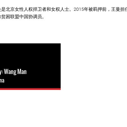
曼是北京女性人权捍卫者和女权人士。2015年被羁押前，王曼担
除贫困联盟中国协调员。
ry: Wang Man
na