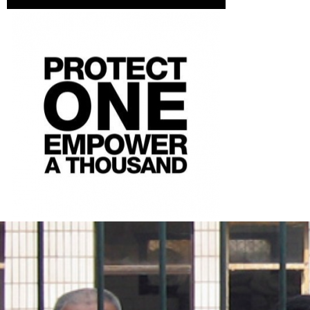
#china-
general-