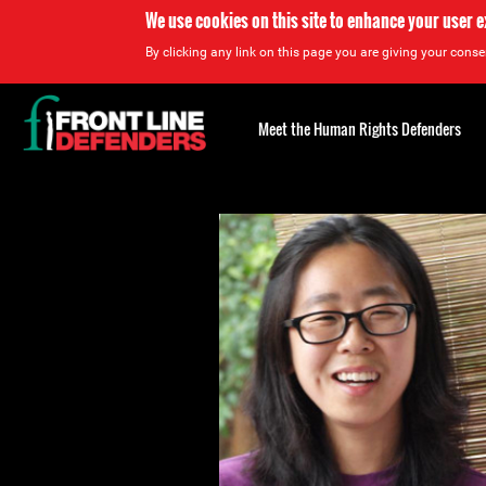
We use cookies on this site to enhance your user 
By clicking any link on this page you are giving your consen
Back
to
Meet the Human Rights Defenders
top
Back
to
top