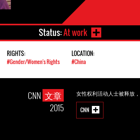
Status:
At work
RIGHTS:
LOCATION:
#Gender/Women's Rights
#China
CNN
文章
女性权利活动人士被释放，
2015
CNN