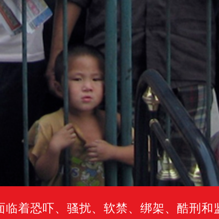
面临着恐吓、骚扰、软禁、绑架、酷刑和