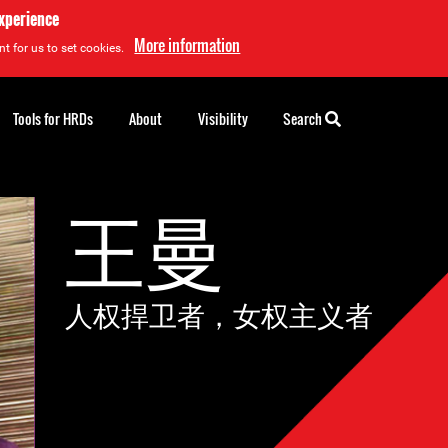
experience
More information
t for us to set cookies.
Tools for HRDs
About
Visibility
Search
王曼
人权捍卫者，女权主义者