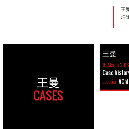
王
消
王曼
16 March 2016
Case histo
王曼
Location
#Chi
CASES