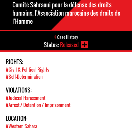
Comité Sahraoui pour la défense des droits
humains, l'Association marocaine des droits de
l'Homme
Case History
Status:
Released
RIGHTS:
#Civil & Political Rights
#Self-Determination
VIOLATIONS:
#Judicial Harassment
#Arrest / Detention / Imprisonment
LOCATION:
#Western Sahara