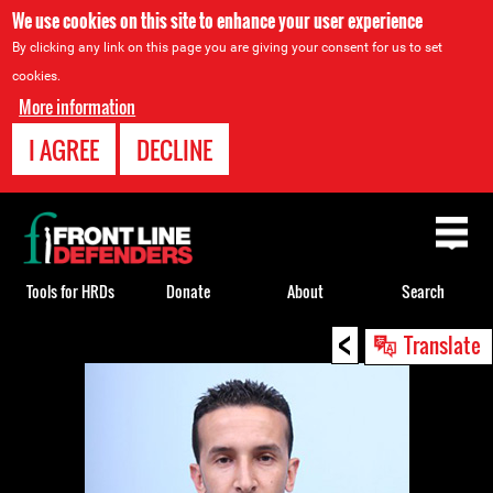
We use cookies on this site to enhance your user experience
By clicking any link on this page you are giving your consent for us to set
cookies.
More information
I AGREE
DECLINE
Back
to
top
Tools for HRDs
Donate
About
Search
<
Back
Translate
to
top