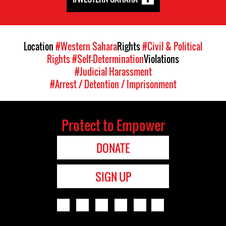
Location
#Western Sahara
Rights
#Civil & Political
Rights
#Self-Determination
Violations
#Judicial Harassment
#Arrest / Detention / Imprisonment
Protect to Empower
DONATE
SIGN UP