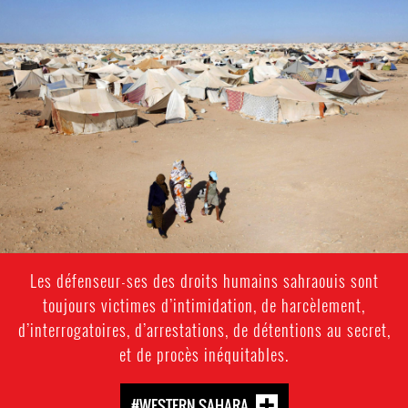
western-
sahara-
general-
context.jpeg
Les défenseur-ses des droits humains sahraouis sont
toujours victimes d’intimidation, de harcèlement,
d’interrogatoires, d’arrestations, de détentions au secret,
et de procès inéquitables.
#WESTERN SAHARA