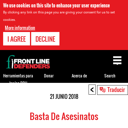
We use cookies on this site to enhance your user experience
By clicking any link on this page you are giving your consent for us to set
cookies.
More information
I AGREE
DECLINE
Back
to
top
Herramientas para
Donar
Acerca de
Search
los/as DDH
<
Back
Traducir
to
21 JUNIO 2018
top
Basta De Asesinatos