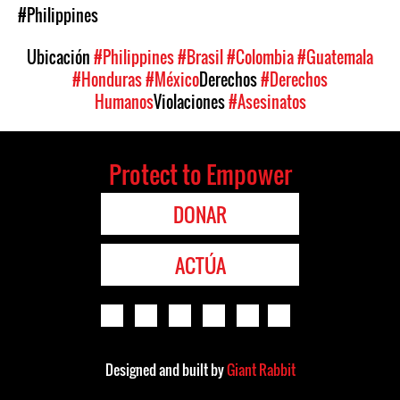
#Philippines
Ubicación
#Philippines
#Brasil
#Colombia
#Guatemala
#Honduras
#México
Derechos
#Derechos
Humanos
Violaciones
#Asesinatos
Protect to Empower
DONAR
ACTÚA
Designed and built by
Giant Rabbit