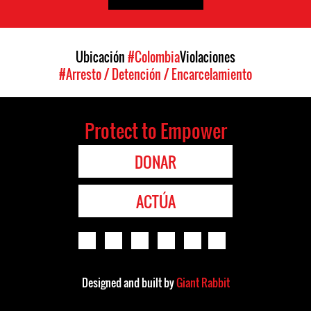
Ubicación
#Colombia
Violaciones
#Arresto / Detención / Encarcelamiento
Protect to Empower
DONAR
ACTÚA
Designed and built by
Giant Rabbit