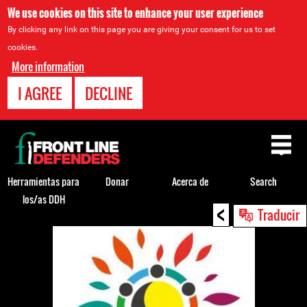
We use cookies on this site to enhance your user experience
By clicking any link on this page you are giving your consent for us to set
cookies.
More information
I AGREE
DECLINE
Back
to
top
Herramientas para
Donar
Acerca de
Search
los/as DDH
<
Back
Traducir
to
top