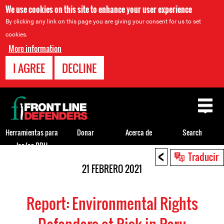
We use cookies on this site to enhance your user experience
By clicking any link on this page you are giving your consent for us to set
cookies.
More information
I AGREE
DECLINE
Back
to
top
Herramientas para
Donar
Acerca de
Search
los/as DDH
<
Back
Traducir
to
21 FEBRERO 2021
top
Report: Environmental Rights