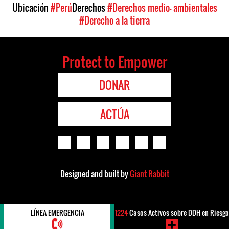
Ubicación
#Perú
Derechos
#Derechos medio- ambientales
#Derecho a la tierra
Protect to Empower
DONAR
ACTÚA
Designed and built by
Giant Rabbit
LÍNEA EMERGENCIA
1224
Casos Activos sobre DDH en Riesgo