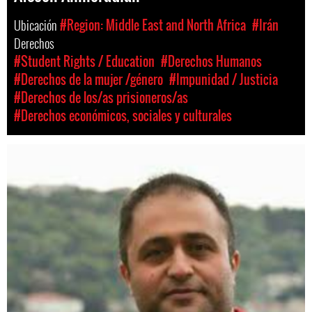
Ubicación
#Region: Middle East and North Africa
#Irán
Derechos
#Student Rights / Education
#Derechos Humanos
#Derechos de la mujer /género
#Impunidad / Justicia
#Derechos de los/as prisioneros/as
#Derechos económicos, sociales y culturales