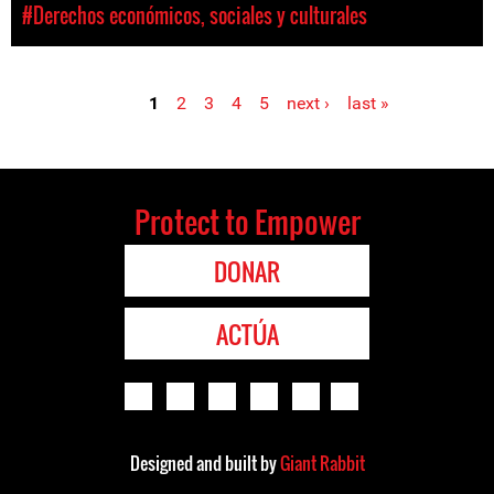
#Derechos económicos, sociales y culturales
1
2
3
4
5
next ›
last »
Pages
Protect to Empower
DONAR
ACTÚA
Designed and built by
Giant Rabbit