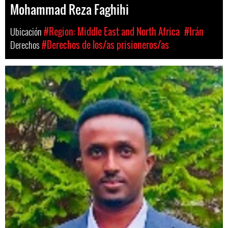
Mohammad Reza Faghihi
Ubicación
#Region: Middle East and North Africa
#Irán
Derechos
#Derechos de los/as prisioneros/as