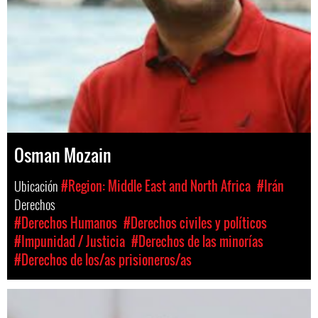
Osman Mozain
Ubicación
#Region: Middle East and North Africa
#Irán
Derechos
#Derechos Humanos
#Derechos civiles y políticos
#Impunidad / Justicia
#Derechos de las minorías
#Derechos de los/as prisioneros/as