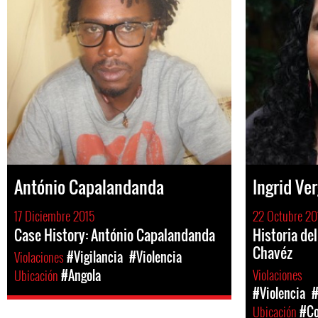
António Capalandanda
Ingrid Ve
17 Diciembre 2015
22 Octubre 20
Case History: António Capalandanda
Historia del
Chavéz
Violaciones
#Vigilancia
#Violencia
Violaciones
Ubicación
#Angola
#Violencia
#
Ubicación
#Co