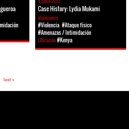
4 Junio 2013
igueroa
Case History: Lydia Mukami
Violaciones
imidación
#Violencia
#Ataque físico
#Amenazas / Intimidación
Ubicación
#Kenya
last »