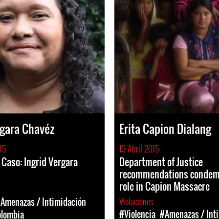
rgara Chavéz
Erita Capion Dialang
15
13 Abril 2015
 Caso: Ingrid Vergara
Department of Justice
recommendations condemn
role in Capion Massacre
Violaciones
Amenazas / Intimidación
#Violencia
#Amenazas / Int
lombia