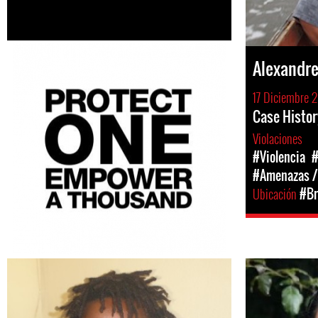
Alexandr
17 Diciembre 
Case Histor
Violaciones
#Violencia
#
#Amenazas /
Ubicación
#Br