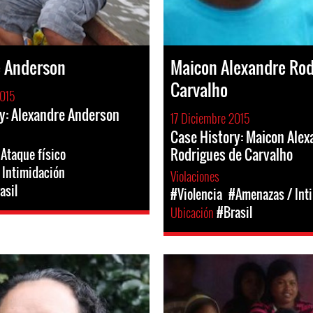
e Anderson
Maicon Alexandre Rod
Carvalho
2015
y: Alexandre Anderson
17 Diciembre 2015
Case History: Maicon Alex
Rodrigues de Carvalho
Ataque físico
 Intimidación
Violaciones
asil
#Violencia
#Amenazas / Int
Ubicación
#Brasil