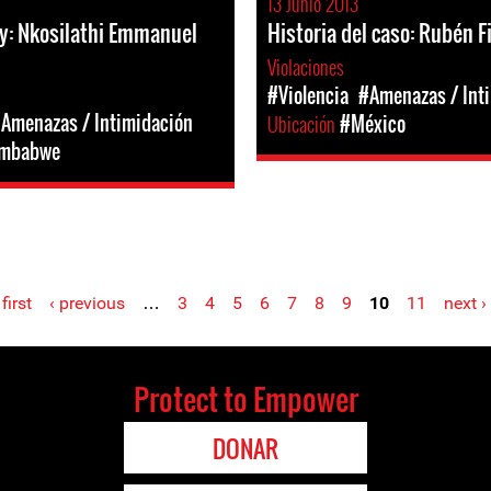
13 Junio 2013
y: Nkosilathi Emmanuel
Historia del caso: Rubén F
Violaciones
#Violencia
#Amenazas / Int
Amenazas / Intimidación
Ubicación
#México
imbabwe
 first
‹ previous
…
3
4
5
6
7
8
9
10
11
next ›
Protect to Empower
DONAR