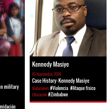
Kennedy Masiye
10 Noviembre 2014
Case History: Kennedy Masiye
 military
Violaciones
#Violencia
#Ataque físico
Ubicación
#Zimbabwe
imidación