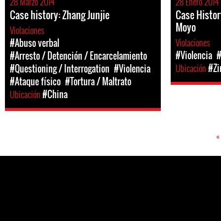
28 Marzo 2014
28 Enero 2014
Case history: Zhang Junjie
Case Histor
Moyo
Violaciones
Violaciones
#Abuso verbal
#Violencia
#
#Arresto / Detención / Encarcelamiento
Ubicación
#Z
#Questioning / Interrogation
#Violencia
#Ataque físico
#Tortura / Maltrato
Ubicación
#China
«
Pages