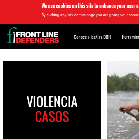
We use cookies on this site to enhance your user 
By clicking any link on this page you are giving your consen
Back
to
Conoce a los/las DDH
Herramien
top
Back
to
top
VIOLENCIA
CASOS