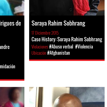
rigues de
Soraya Rahim Sobhrang
17 Diciembre 2015
Case History: Soraya Rahim Sobhrang
andre
Violaciones
#Abuso verbal
#Violencia
Ubicación
#Afghanistan
imidación