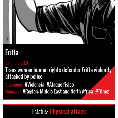
Frifta
22 Enero 2020
Trans woman human rights defender Frifta violently
attacked by police
Violaciones
#Violencia
#Ataque físico
Ubicación
#Region: Middle East and North Africa
#Túnez
Estatus:
Physical attack