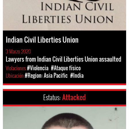
Indian Civil Liberties Union
3 Marzo 2020
Lawyers from Indian Civil Liberties Union assaulted
Violaciones
#Violencia
#Ataque físico
Ubicación
#Region: Asia Pacific
#India
Estatus:
Attacked