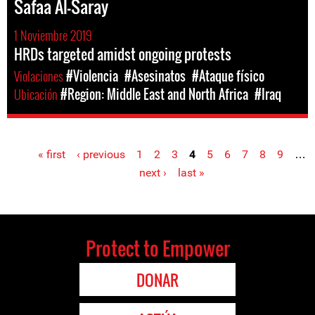
Safaa Al-Saray
1 Noviembre 2019
HRDs targeted amidst ongoing protests
Violaciones
#Violencia
#Asesinatos
#Ataque físico
Ubicación
#Region: Middle East and North Africa
#Iraq
« first
‹ previous
1
2
3
4
5
6
7
8
9
…
Pages
next ›
last »
Protect to Empower
DONAR