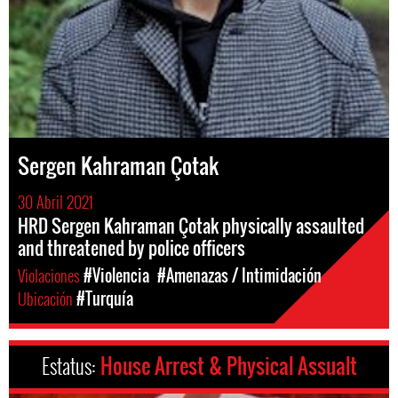
Sergen Kahraman Çotak
30 Abril 2021
HRD Sergen Kahraman Çotak physically assaulted
and threatened by police officers
Violaciones
#Violencia
#Amenazas / Intimidación
Ubicación
#Turquía
Estatus:
House Arrest & Physical Assualt