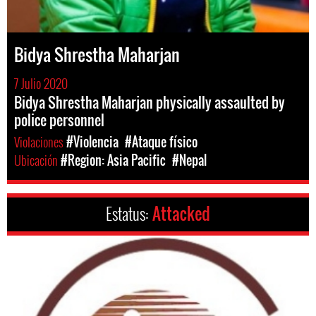
Bidya Shrestha Maharjan
7 Julio 2020
Bidya Shrestha Maharjan physically assaulted by
police personnel
Violaciones
#Violencia
#Ataque físico
Ubicación
#Region: Asia Pacific
#Nepal
Estatus:
Attacked