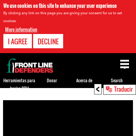
We use cookies on this site to enhance your user experience
By clicking any link on this page you are giving your consent for us to set
cookies.
More information
I AGREE
DECLINE
Back
to
top
Herramientas para
Donar
Acerca de
Search
<
Traducir
los/as DDH
Back
to
top