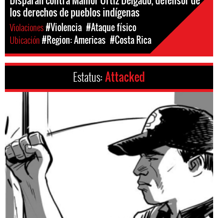
los derechos de pueblos indígenas
Violaciones
#Violencia
#Ataque físico
Ubicación
#Region: Americas
#Costa Rica
Estatus:
Attacked