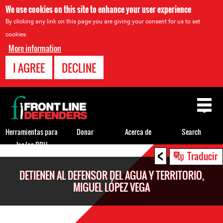
We use cookies on this site to enhance your user experience
By clicking any link on this page you are giving your consent for us to set
cookies.
More information
I AGREE
DECLINE
Back
to
top
Herramientas para
Donar
Acerca de
Search
los/as DDH
<
Back
Traducir
to
DETIENEN AL DEFENSOR DEL AGUA Y TERRITORIO,
top
MIGUEL LÓPEZ VEGA