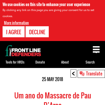
We use cookies on this site to enhance your user experience
By clicking any link on this page you are giving your consent for us to set
cookies.
More information
I AGREE
DECLINE
Back
to
top
Tools for HRDs
Donate
About
Search
<
Back
Translate
to
25 MAY 2018
top
Um ano do Massacre de Pau