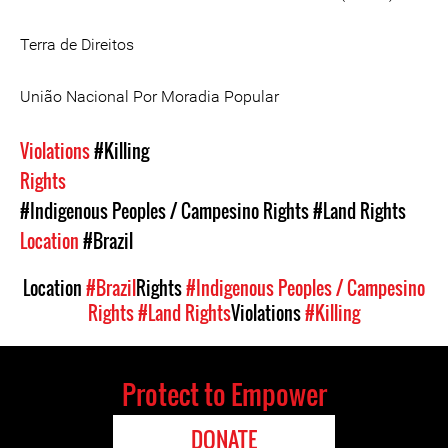
Terra de Direitos
União Nacional Por Moradia Popular
Violations
#Killing
Rights
#Indigenous Peoples / Campesino Rights
#Land Rights
Location
#Brazil
Location
#Brazil
Rights
#Indigenous Peoples / Campesino
Rights
#Land Rights
Violations
#Killing
Protect to Empower
DONATE