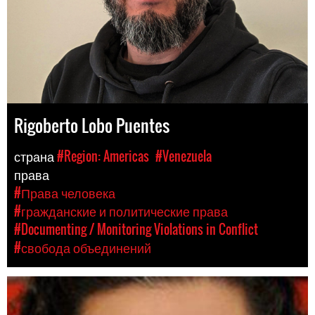
Rigoberto Lobo Puentes
страна
#Region: Americas
#Venezuela
права
#Права человека
#гражданские и политические права
#Documenting / Monitoring Violations in Conflict
#свобода объединений