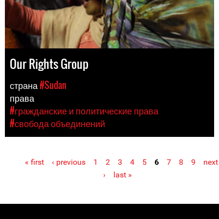
Our Rights Group
страна
#Sudan
права
#гражданские и политические права
#свобода объединений
« first
‹ previous
1
2
3
4
5
6
7
8
9
next
Pages
›
last »