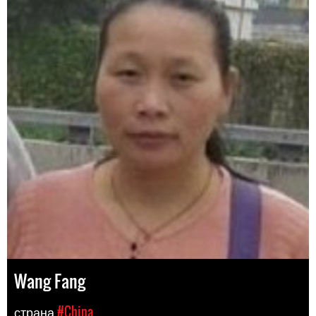
Wang Fang
страна
#China