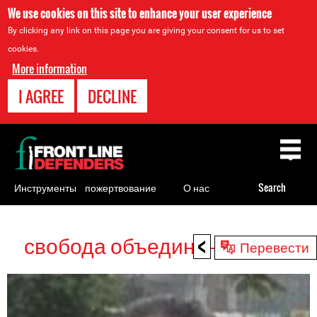
We use cookies on this site to enhance your user experience
By clicking any link on this page you are giving your consent for us to set
cookies.
More information
I AGREE
DECLINE
Back
to
top
Инструменты
пожертвование
О нас
Search
для
правозащитников
<
свобода объединений HRDs
Back
Перевести
to
top