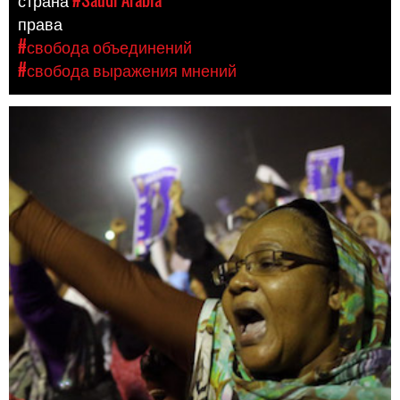
страна
#Saudi Arabia
права
#свобода объединений
#свобода выражения мнений