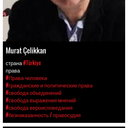
Murat Çelikkan
страна
#Türkiye
права
#Права человека
#гражданские и политические права
#свобода объединений
#свобода выражения мнений
#свобода вероисповедания
#безнаказанность / правосудие