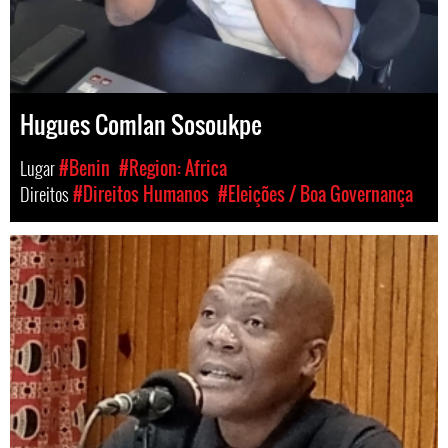
Hugues Comlan Sosoukpe
Lugar
#Benin
#Region: Africa
Direitos
#Direitos Humanos
#Eleições / Boa Governança