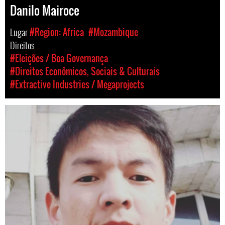
Danilo Mairoce
Lugar
#Region: Africa
#Mozambique
Direitos
#Eleições / Boa Governança
#Direitos Econômicos, Sociais & Culturais
#Extractive Industries / Megaprojects