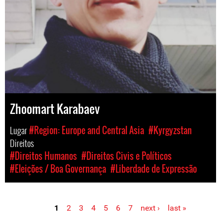
Zhoomart Karabaev
Lugar
#Region: Europe and Central Asia
#Kyrgyzstan
Direitos
#Direitos Humanos
#Direitos Civis e Políticos
#Eleições / Boa Governança
#Liberdade de Expressão
1
2
3
4
5
6
7
next ›
last »
Pages