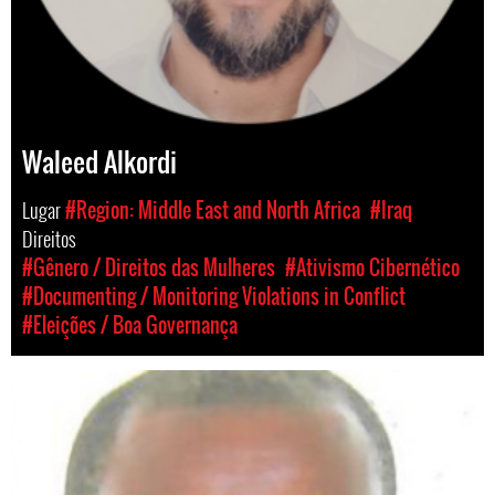
Waleed Alkordi
Lugar
#Region: Middle East and North Africa
#Iraq
Direitos
#Gênero / Direitos das Mulheres
#Ativismo Cibernético
#Documenting / Monitoring Violations in Conflict
#Eleições / Boa Governança