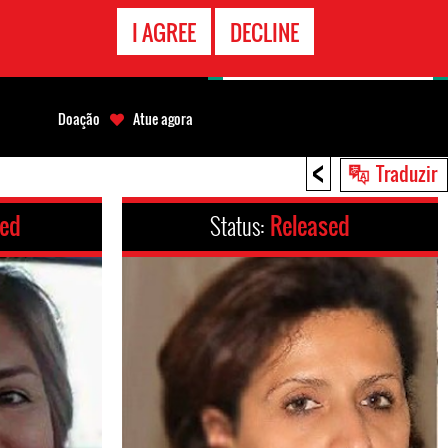
CONTATO
I AGREE
DECLINE
EMERGÊNCIA
Doação
Atue agora
<
Traduzir
ced
Status:
Released