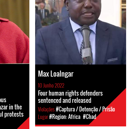
Max Loalngar
10 Junho 2022
Four human rights defenders
ous
sentenced and released
zar in the
Violações
#Captura / Detenção / Prisão
ul protests
Lugar
#Region: Africa
#Chad