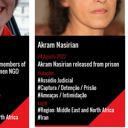
Akram Nasirian
24 Agosto 2022
 members of
Akram Nasirian released from prison
Women NGO
Violações
#Assédio Judicial
#Captura / Detenção / Prisão
o
#Ameaças / Intimidação
Lugar
#Region: Middle East and North Africa
th Africa
#Iran