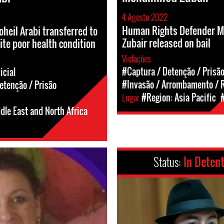
4 Agosto 2022
Human Rights Defender
oheil Arabi transferred to
Zubair released on bail
ite poor health condition
Violações
#Captura / Detenção / Prisã
icial
#Invasão / Arrombamento / 
etenção / Prisão
Lugar
#Region: Asia Pacific
dle East and North Africa
Status:
In Deten