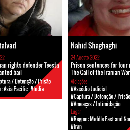
talvad
Nahid Shaghaghi
022
24 Agosto 2022
n rights defender Teesta
Prison sentences for four
anted bail
The Call of the Iranian 
tura / Detenção / Prisão
Violações
: Asia Pacific
#India
#Assédio Judicial
#Captura / Detenção / Prisã
#Ameaças / Intimidação
Lugar
#Region: Middle East and Nor
#Iran