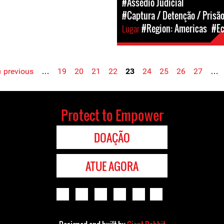
#Assédio Judicial
#Captura / Detenção / Prisã
Lugar
#Region: Americas
#Ec
‹ previous
…
19
20
21
22
23
24
25
26
27
…
Protect to Empower
DOAÇÃO
ATUE AGORA