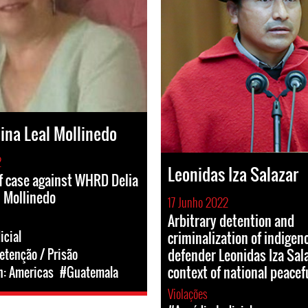
lina Leal Mollinedo
2
Leonidas Iza Salazar
f case against WHRD Delia
l Mollinedo
17 Junho 2022
Arbitrary detention and
criminalization of indigen
icial
defender Leonidas Iza Sala
etenção / Prisão
context of national peacef
n: Americas
#Guatemala
Violações