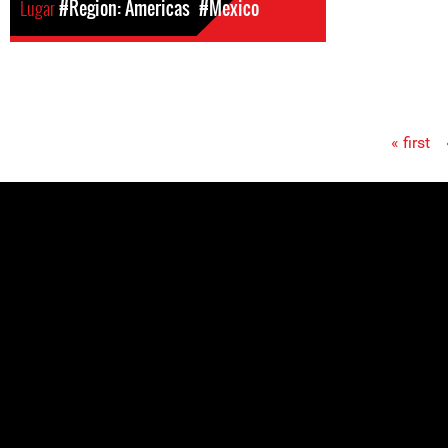
Lugar
#Region: Americas
#Mexico
« first
Pages