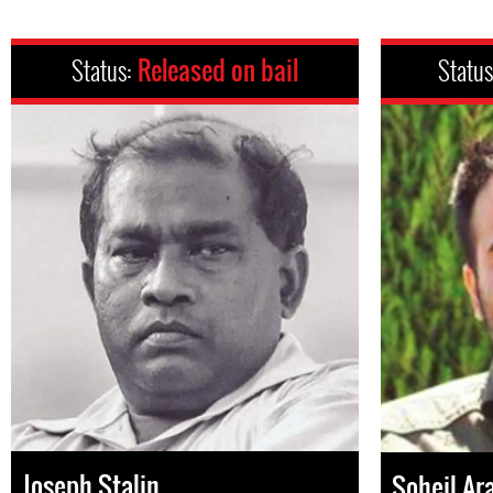
Status:
Released on bail
Statu
Joseph Stalin
Soheil Ar