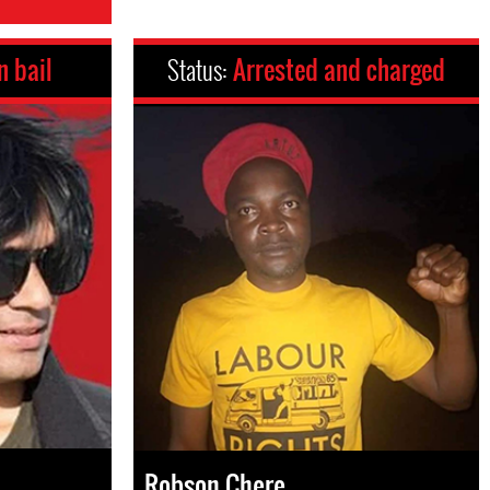
n bail
Status:
Arrested and charged
Robson Chere