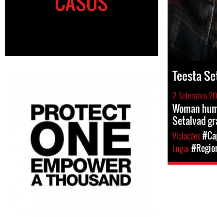
CASOS
Teesta Se
2 Setembro 2
Woman huma
Setalvad gr
Violações
#Cap
Lugar
#Region