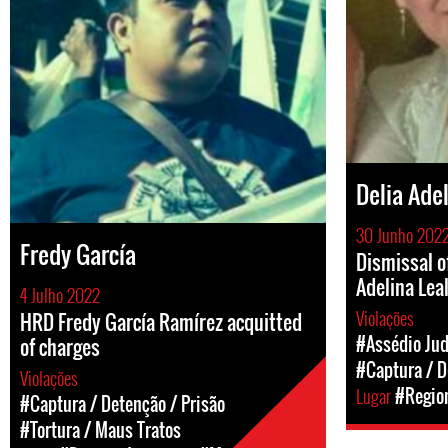
Delia Ade
30 Junho 202
Fredy García
Dismissal o
Adelina Lea
4 Julho 2022
Violações
HRD Fredy García Ramírez acquitted
#Assédio Jud
of charges
#Captura / D
Violações
Lugar
#Regio
#Captura / Detenção / Prisão
#Tortura / Maus Tratos