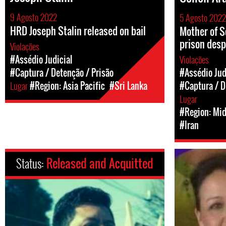
9 Agosto 2022
5 Agosto 2022
HRD Joseph Stalin released on bail
Mother of S
prison desp
Violações
#Assédio Judicial
Violações
#Captura / Detenção / Prisão
#Assédio Jud
Lugar
#Region: Asia Pacific
#Sri Lanka
#Captura / D
Lugar
#Region: Mid
#Iran
Status:
Released and Acquitted