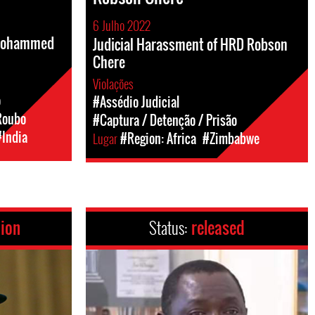
6 Julho 2022
 Mohammed
Judicial Harassment of HRD Robson
Chere
Violações
o
#Assédio Judicial
Roubo
#Captura / Detenção / Prisão
#India
Lugar
#Region: Africa
#Zimbabwe
tion
Status:
released