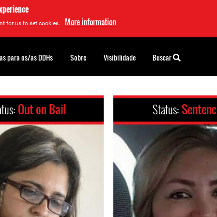
experience
More information
t for us to set cookies.
as para os/as DDHs
Sobre
Visibilidade
Buscar
atus:
Out on Bail
Status:
Senten