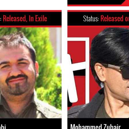
s:
Released, In Exile
Status:
Released o
Mohammed Zubair
abi