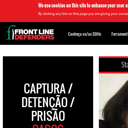
We use cookies on this site to enhance your user 
By clicking any link on this page you are giving your consen
Back
to
Conheça os/as DDHs
Ferrament
top
Back
to
St
top
CAPTURA /
DETENÇÃO /
PRISÃO