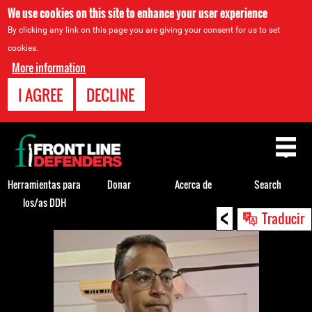
We use cookies on this site to enhance your user experience
By clicking any link on this page you are giving your consent for us to set
cookies.
More information
I AGREE
DECLINE
Back
to
top
Herramientas para
Donar
Acerca de
Search
los/as DDH
<
Back
Traducir
to
top