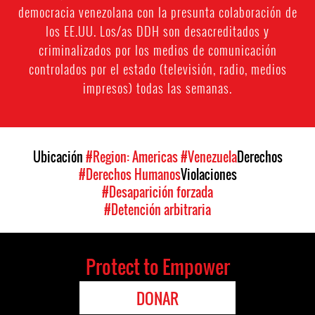
democracia venezolana con la presunta colaboración de
los EE.UU. Los/as DDH son desacreditados y
criminalizados por los medios de comunicación
controlados por el estado (televisión, radio, medios
impresos) todas las semanas.
Ubicación
#Region: Americas
#Venezuela
Derechos
#Derechos Humanos
Violaciones
#Desaparición forzada
#Detención arbitraria
Protect to Empower
DONAR