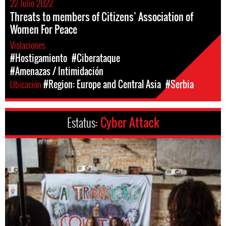
22 Julio 2022
Threats to members of Citizens’ Association of
Women For Peace
Violaciones
#Hostigamiento
#Ciberataque
#Amenazas / Intimidación
Ubicación
#Region: Europe and Central Asia
#Serbia
Estatus:
Cyber Attack