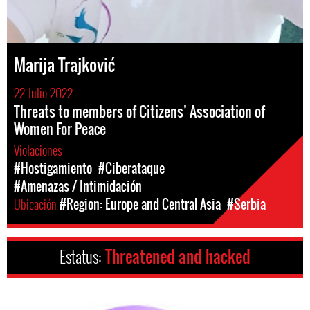
Marija Trajković
22 Julio 2022
Threats to members of Citizens’ Association of
Women For Peace
Violaciones
#Hostigamiento
#Ciberataque
#Amenazas / Intimidación
Ubicación
#Region: Europe and Central Asia
#Serbia
Estatus:
Threatened and hacked