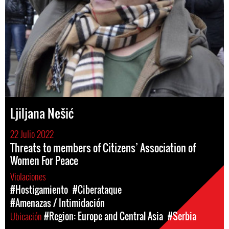
Ljiljana Nešić
22 Julio 2022
Threats to members of Citizens’ Association of
Women For Peace
Violaciones
#Hostigamiento
#Ciberataque
#Amenazas / Intimidación
Ubicación
#Region: Europe and Central Asia
#Serbia