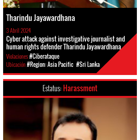
Tharindu Jayawardhana
3 Abril 2024
Cyber attack against investigative journalist and
human rights defender Tharindu Jayawardhana
Violaciones
#Ciberataque
Ubicación
#Region: Asia Pacific
#Sri Lanka
Estatus:
Harassment