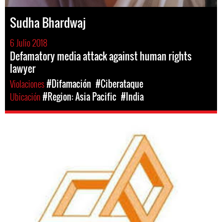
Sudha Bhardwaj
6 Julio 2018
Defamatory media attack against human rights
lawyer
Violaciones
#Difamación
#Ciberataque
Ubicación
#Region: Asia Pacific
#India