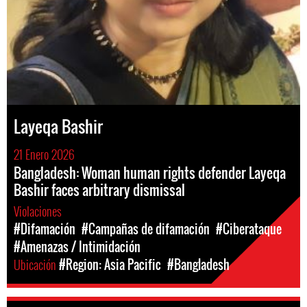
Layeqa Bashir
21 Enero 2026
Bangladesh: Woman human rights defender Layeqa
Bashir faces arbitrary dismissal
Violaciones
#Difamación
#Campañas de difamación
#Ciberataque
#Amenazas / Intimidación
Ubicación
#Region: Asia Pacific
#Bangladesh