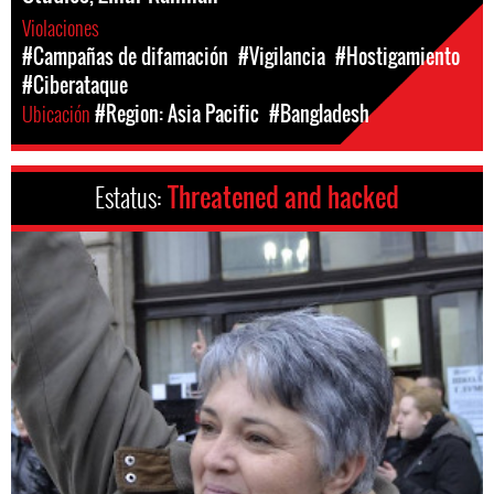
Violaciones
#Campañas de difamación
#Vigilancia
#Hostigamiento
#Ciberataque
Ubicación
#Region: Asia Pacific
#Bangladesh
Estatus:
Threatened and hacked