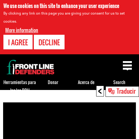
We use cookies on this site to enhance your user experience
By clicking any link on this page you are giving your consent for us to set
cookies.
More information
I AGREE
DECLINE
Back
to
top
Herramientas para
Donar
Acerca de
Search
<
Traducir
los/as DDH
Back
to
top