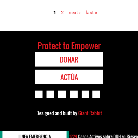
1
2
next ›
last »
Pages
Protect to Empower
DONAR
ACTÚA
Designed and built by
Giant Rabbit
LÍNEA EMERGENCIA
1224
Casos Activos sobre DDH en Riesgo