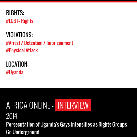
RIGHTS:
#LGBT+ Rights
VIOLATIONS:
#Arrest / Detention / Imprisonment
#Physical Attack
LOCATION:
#Uganda
AFRICA ONLINE -
INTERVIEW
2014
Persecutation of Uganda's Gays Intensifies as Rights Groups
Go Underground