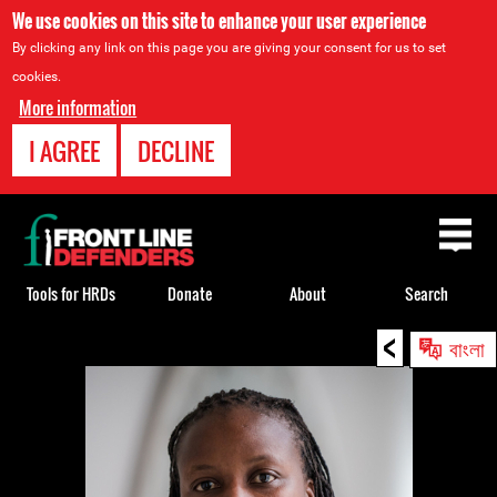
We use cookies on this site to enhance your user experience
By clicking any link on this page you are giving your consent for us to set
cookies.
More information
I AGREE
DECLINE
Back
to
top
Tools for HRDs
Donate
About
Search
<
Back
বাংলা
to
top