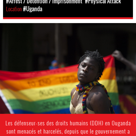
#Arrest / Detention / Imprisonment
#Physical Attack
Location
#Uganda
#Uganda-
lgbt-
context.jpg
Les défenseur-ses des droits humains (DDH) en Ouganda
sont menacés et harcelés, depuis que le gouvernement a