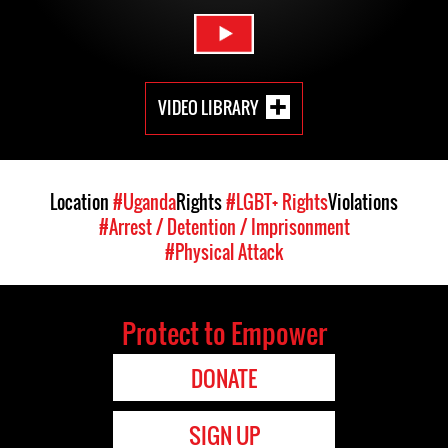
VIDEO LIBRARY
Location
#Uganda
Rights
#LGBT+ Rights
Violations
#Arrest / Detention / Imprisonment
#Physical Attack
Protect to Empower
DONATE
SIGN UP