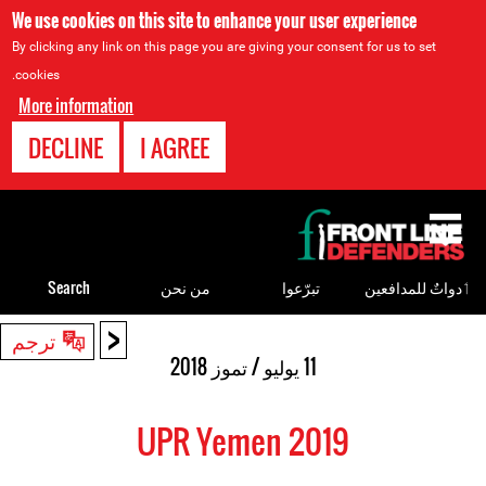
We use cookies on this site to enhance your user experience
By clicking any link on this page you are giving your consent for us to set
cookies.
More information
DECLINE
I AGREE
Back
to
top
ٲدواتٌ للمدافعين
تبرّعوا
من نحن
Search
<
Back
ترجم
to
11 يوليو / تموز 2018
top
UPR Yemen 2019