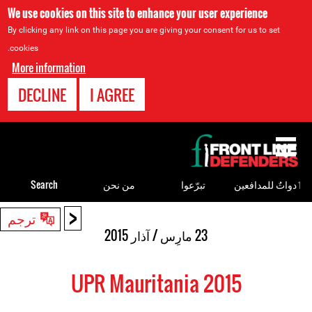
We use cookies on this site to enhance your user experience
By clicking any link on this page you are giving your consent for us to set
cookies.
More information
DECLINE
I AGREE
Back
to
top
ٲدواتٌ للمدافعين
تبرّعوا
من نحن
Search
<
Back
ترجم
to
23 مارِس / آذار 2015
top
UPR Mauritania 2015