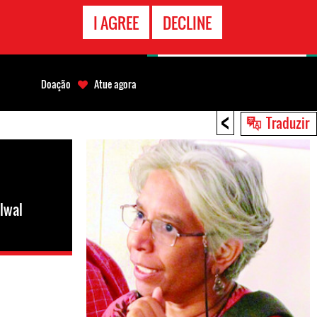
CONTATO
I AGREE
DECLINE
EMERGÊNCIA
Doação
Atue agora
<
Traduzir
lwal