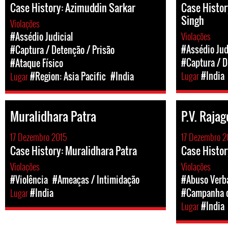
Case History: Azimuddin Sarkar
Case Histo
Singh
Violações
Violações
#Assédio Judicial
#Assédio Jud
#Captura / Detenção / Prisão
#Captura / D
#Ataque Físico
Lugar
#India
Lugar
#Region: Asia Pacific
#India
Muralidhara Patra
P.V. Rajag
17 Dezembro 2015
17 Dezembro 2
Case History: Muralidhara Patra
Case History
Violações
Violações
#Violência
#Ameaças / Intimidação
#Abuso Verb
Lugar
#India
#Campanha d
Lugar
#India