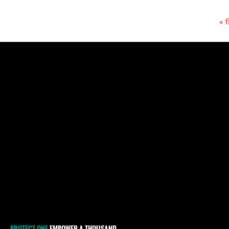
« f
Pages
PROTECT ONE
EMPOWER A THOUSAND