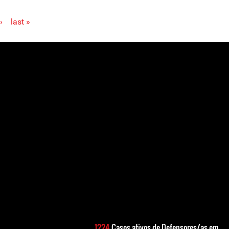
›
last »
1224
Casos ativos de Defensores/as em