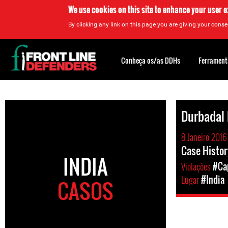
We use cookies on this site to enhance your user 
By clicking any link on this page you are giving your consen
Back
to
Conheça os/as DDHs
Ferrament
top
Back
to
Durbadal
top
8 Janeiro 2016
Case Histo
INDIA
Violações
#Cap
Lugar
#India
CASOS