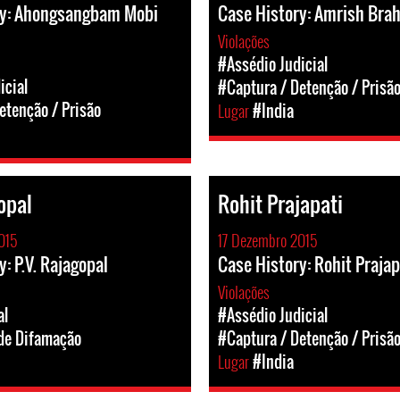
ry: Ahongsangbam Mobi
Case History: Amrish Bra
Violações
#Assédio Judicial
icial
#Captura / Detenção / Prisã
etenção / Prisão
Lugar
#India
opal
Rohit Prajapati
015
17 Dezembro 2015
: P.V. Rajagopal
Case History: Rohit Prajap
Violações
al
#Assédio Judicial
e Difamação
#Captura / Detenção / Prisã
Lugar
#India