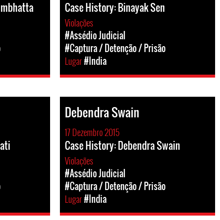
hmbhatta
Case History: Binayak Sen
Violações
#Assédio Judicial
o
#Captura / Detenção / Prisão
Lugar
#India
Debendra Swain
17 Dezembro 2015
ati
Case History: Debendra Swain
Violações
#Assédio Judicial
o
#Captura / Detenção / Prisão
Lugar
#India