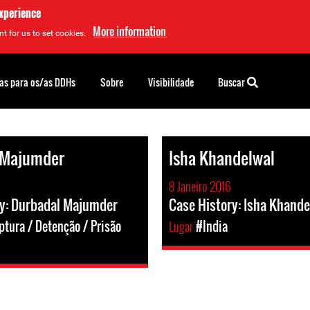
experience
More information
t for us to set cookies.
as para os/as DDHs
Sobre
Visibilidade
Buscar
 Majumder
Isha Khandelwal
8 Janeiro 2016
ry: Durbadal Majumder
Case History: Isha Khande
tura / Detenção / Prisão
Lugar
#India