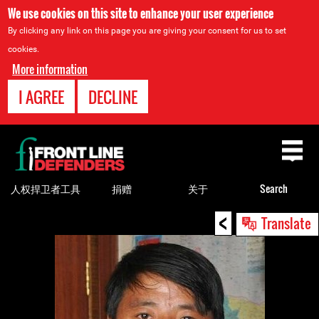
We use cookies on this site to enhance your user experience
By clicking any link on this page you are giving your consent for us to set
cookies.
More information
I AGREE
DECLINE
Back
to
top
人权捍卫者工具
捐赠
关于
Search
<
Back
Translate
to
top