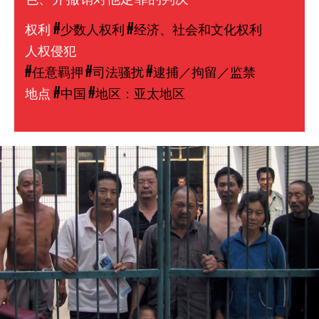
权利
#少数人权利
#经济、社会和文化权利
人权侵犯
#任意羁押
#司法骚扰
#逮捕／拘留／监禁
地点
#中国
#地区：亚太地区
#China-
general-
context.jpg