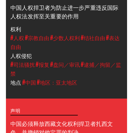
中国人权捍卫者为防止进一步严重违反国际
人权法发挥至关重要的作用
权利
#人权
#宗教自由
#少数人权利
#结社自由
#表达
自由
人权侵犯
#司法骚扰
#报复
#盘问／审讯
#逮捕／拘留／监
禁
地点
#中国
#地区：亚太地区
声明
中国必须释放西藏文化权利捍卫者扎西文
色、并撤销对他定罪的判决