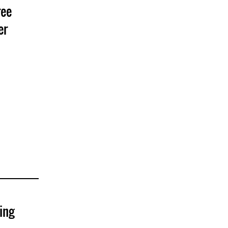
ree
er
ing