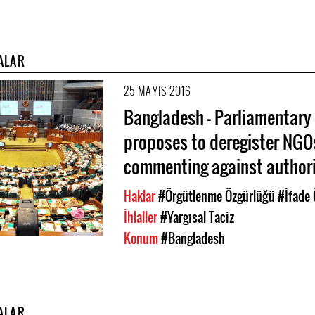
ALAR
25 MAYIS 2016
Bangladesh - Parliamentary
proposes to deregister NGO
commenting against authori
Haklar
#Örgütlenme Özgürlüğü
#İfade 
İhlaller
#Yargısal Taciz
Konum
#Bangladesh
ALAR