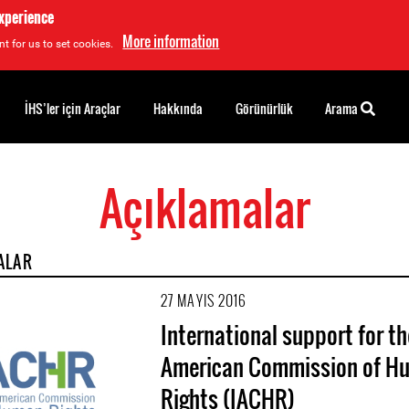
experience
More information
t for us to set cookies.
İHS’ler için Araçlar
Hakkında
Görünürlük
Arama
Açıklamalar
ALAR
27 MAYIS 2016
International support for th
American Commission of H
Rights (IACHR)