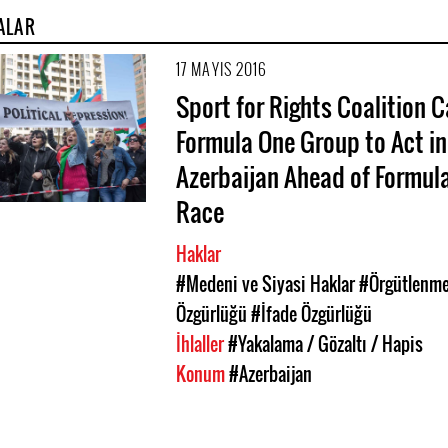
ALAR
17 MAYIS 2016
Sport for Rights Coalition C
Formula One Group to Act in
Azerbaijan Ahead of Formul
Race
Haklar
#Medeni ve Siyasi Haklar
#Örgütlenm
Özgürlüğü
#İfade Özgürlüğü
İhlaller
#Yakalama / Gözaltı / Hapis
Konum
#Azerbaijan