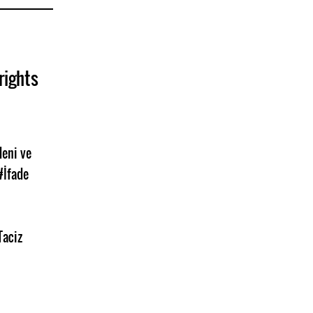
rights
eni ve
#İfade
Taciz