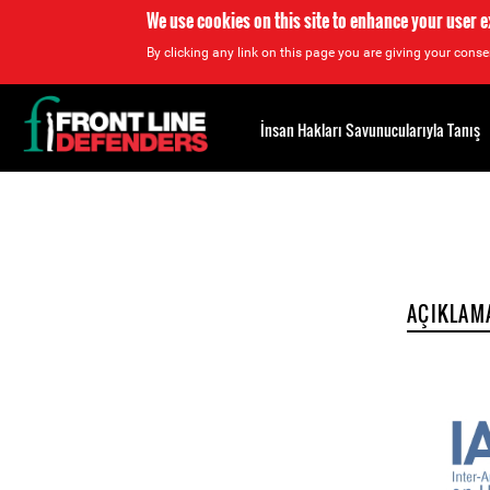
We use cookies on this site to enhance your user 
By clicking any link on this page you are giving your consen
Back
to
İnsan Hakları Savunucularıyla Tanış
top
Back
to
top
AÇIKLAM