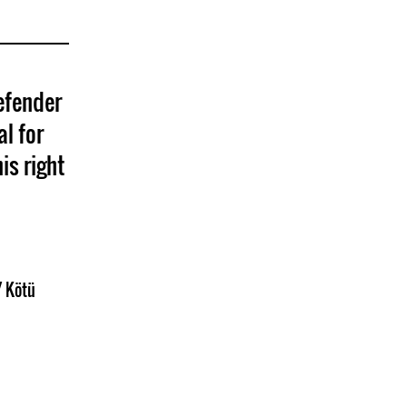
efender
al for
is right
/ Kötü