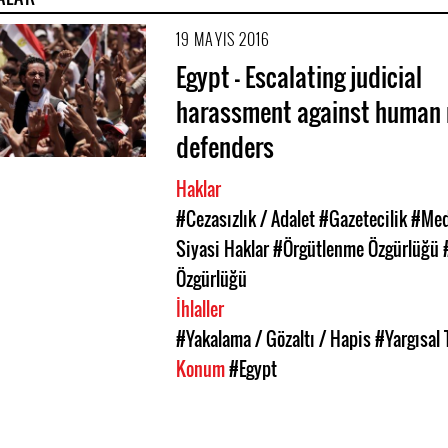
19 MAYIS 2016
Egypt - Escalating judicial
harassment against human 
defenders
Haklar
#Cezasızlık / Adalet
#Gazetecilik
#Med
Siyasi Haklar
#Örgütlenme Özgürlüğü
Özgürlüğü
İhlaller
#Yakalama / Gözaltı / Hapis
#Yargısal 
Konum
#Egypt