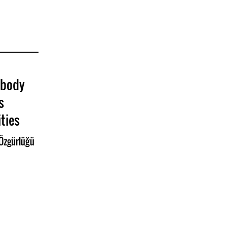
 body
s
ties
Özgürlüğü