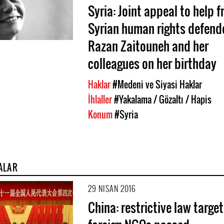
Syria: Joint appeal to help f
Syrian human rights defend
Razan Zaitouneh and her
colleagues on her birthday
Haklar
#Medeni ve Siyasi Haklar
İhlaller
#Yakalama / Gözaltı / Hapis
Konum
#Syria
ALAR
29 NISAN 2016
China: restrictive law target