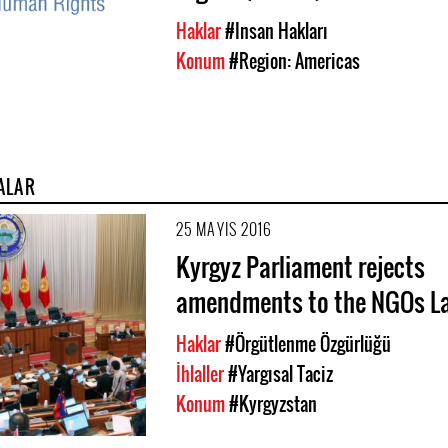
Haklar
#Insan Hakları
Konum
#Region: Americas
ALAR
25 MAYIS 2016
Kyrgyz Parliament rejects
amendments to the NGOs L
Haklar
#Örgütlenme Özgürlüğü
İhlaller
#Yargısal Taciz
Konum
#Kyrgyzstan