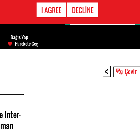
ACIL DURUM
I AGREE
DECLINE
HATTI
Bağış Yap
Harekete Geç
<
Çevir
e Inter-
uman