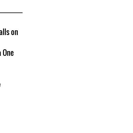
alls on
a One
e