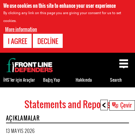
We use cookies on this site to enhance your user experience
By clicking any link on this page you are giving your consent for us to set
cookies.
More information
I AGREE
DECLINE
Back
to
top
İHS’ler için Araçlar
Bağış Yap
Hakkında
Search
<
Statements and Reports
Back
Çevir
to
AÇIKLAMALAR
top
13 MAYIS 2026