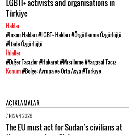
LGBTI+ activists and organisations in
Türkiye
Haklar
#Insan Hakları
#LGBT+ Hakları
#Örgütlenme Özgürlüğü
#İfade Özgürlüğü
İhlaller
#Diğer Tacizler
#Hakaret
#Misilleme
#Yargısal Taciz
Konum
#Bölge: Avrupa ve Orta Asya
#Türkiye
AÇIKLAMALAR
7 NISAN 2026
The EU must act for Sudan’s civilians at