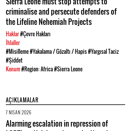
Sierra Leone must stop attempts to
criminalise and persecute defenders of
the Lifeline Nehemiah Projects
Haklar
#Çevre Hakları
İhlaller
#Misilleme
#Yakalama / Gözaltı / Hapis
#Yargısal Taciz
#Şiddet
Konum
#Region: Africa
#Sierra Leone
AÇIKLAMALAR
7 NISAN 2026
Alarming escalation in repression of