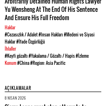
Arbitrarily Detained Human Rights Lawyer
Yu Wensheng At The End Of His Sentence
And Ensure His Full Freedom
Haklar
#Cezasızlık / Adalet
#Insan Hakları
#Medeni ve Siyasi
Haklar
#İfade Özgürlüğü
İhlaller
#Keyfi gözaltı
#Yakalama / Gözaltı / Hapis
#İzleme
Konum
#China
#Region: Asia Pacific
AÇIKLAMALAR
8 NISAN 2026