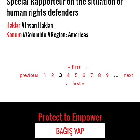
Special Rapporteur on the situation of
human rights defenders
Haklar
#Insan Hakları
Konum
#Colombia
#Region: Americas
« first
‹
previous
1
2
3
4
5
6
7
8
9
…
next
Pages
›
last »
Protect to Empower
BAĞIŞ YAP