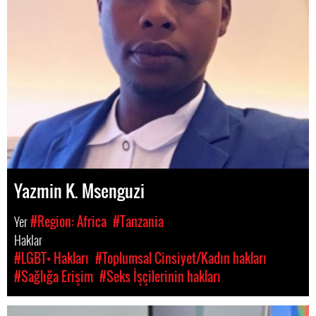
Yazmin K. Msenguzi
Yer
#Region: Africa
#Tanzania
Haklar
#LGBT+ Hakları
#Toplumsal Cinsiyet/Kadın hakları
#Sağlığa Erişim
#Seks İşçilerinin hakları