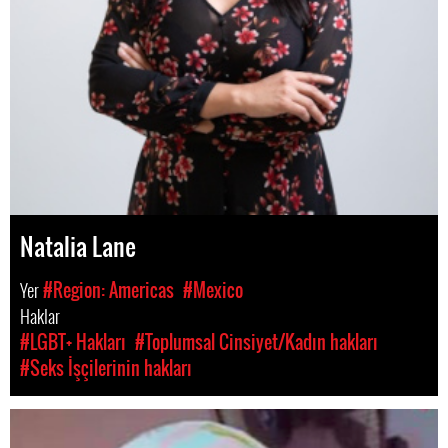
Natalia Lane
Yer
#Region: Americas
#Mexico
Haklar
#LGBT+ Hakları
#Toplumsal Cinsiyet/Kadın hakları
#Seks İşçilerinin hakları