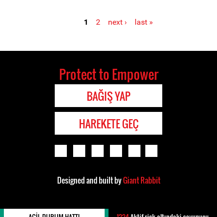
1
2
next ›
last »
Pages
Protect to Empower
BAĞIŞ YAP
HAREKETE GEÇ
Designed and built by
Giant Rabbit
ACIL DURUM HATTI
1224
Aktif risk altındaki savunucu