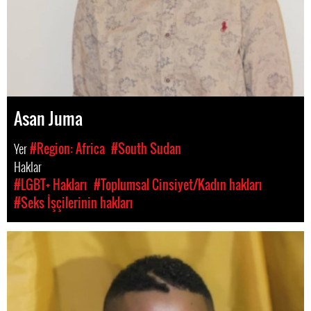
Asan Juma
Yer
#Region: Africa
#South Sudan
Haklar
#LGBT+ Hakları
#Toplumsal Cinsiyet/Kadın hakları
#Seks İşçilerinin hakları