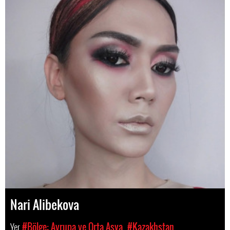
Nari Alibekova
Yer
#Bölge: Avrupa ve Orta Asya
#Kazakhstan