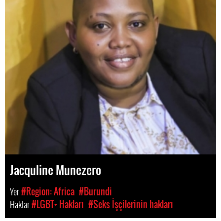
Jacquline Munezero
Yer
#Region: Africa
#Burundi
Haklar
#LGBT+ Hakları
#Seks İşçilerinin hakları