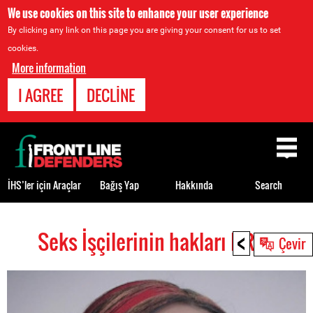
We use cookies on this site to enhance your user experience
By clicking any link on this page you are giving your consent for us to set
cookies.
More information
I AGREE
DECLINE
Back
to
top
İHS’ler için Araçlar
Bağış Yap
Hakkında
Search
<
Seks İşçilerinin hakları HRDs
Back
Çevir
to
top