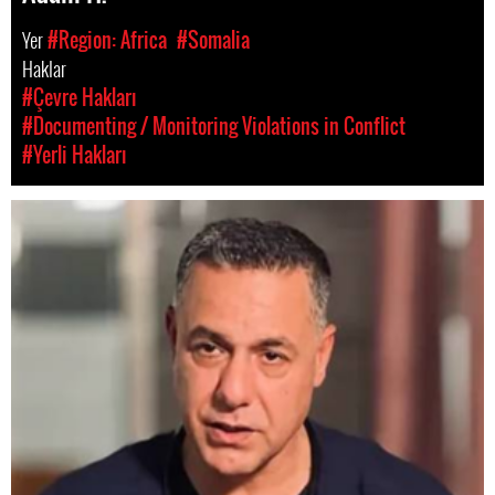
Yer
#Region: Africa
#Somalia
Haklar
#Çevre Hakları
#Documenting / Monitoring Violations in Conflict
#Yerli Hakları