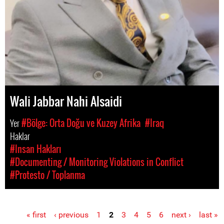
Wali Jabbar Nahi Alsaidi
Yer
#Bölge: Orta Doğu ve Kuzey Afrika
#Iraq
Haklar
#Insan Hakları
#Documenting / Monitoring Violations in Conflict
#Protesto / Toplanma
« first
‹ previous
1
2
3
4
5
6
next ›
last »
Pages