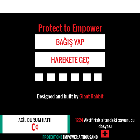
Protect to Empower
BAĞIŞ YAP
HAREKETE GEÇ
Designed and built by
Giant Rabbit
ACIL DURUM HATTI
1224
Aktif risk altındaki savunucu
dosyası
PROTECT ONE
EMPOWER A THOUSAND