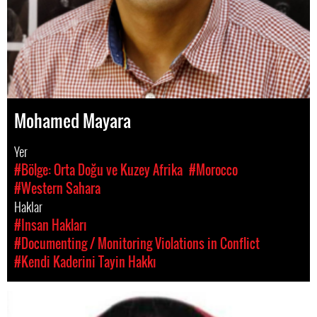
Mohamed Mayara
Yer
#Bölge: Orta Doğu ve Kuzey Afrika
#Morocco
#Western Sahara
Haklar
#Insan Hakları
#Documenting / Monitoring Violations in Conflict
#Kendi Kaderini Tayin Hakkı