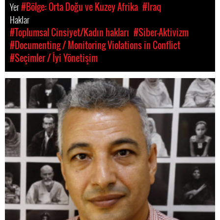
Yer
#Bölge: Orta Doğu ve Kuzey Afrika
#Iraq
Haklar
#Toplumsal Cinsiyet/Kadın hakları
#Siber-Aktivizm
#Documenting / Monitoring Violations in Conflict
#Seçimler / İyi Yönetişim