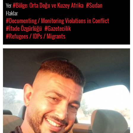
Yer
#Bölge: Orta Doğu ve Kuzey Afrika
#Sudan
Haklar
#Documenting / Monitoring Violations in Conflict
#İfade Özgürlüğü
#Gazetecilik
#Refugees / IDPs / Migrants