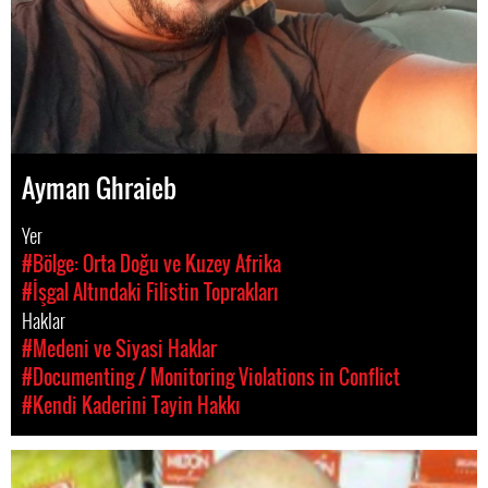
Ayman Ghraieb
Yer
#Bölge: Orta Doğu ve Kuzey Afrika
#İşgal Altındaki Filistin Toprakları
Haklar
#Medeni ve Siyasi Haklar
#Documenting / Monitoring Violations in Conflict
#Kendi Kaderini Tayin Hakkı