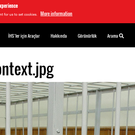
experience
More information
t for us to set cookies.
İHS’ler için Araçlar
Hakkında
Görünürlük
Arama
ntext.jpg