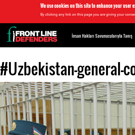
We use cookies on this site to enhance your user 
By clicking any link on this page you are giving your consen
Back
to
İnsan Hakları Savunucularıyla Tanış
top
#Uzbekistan-general-co
Back
to
top