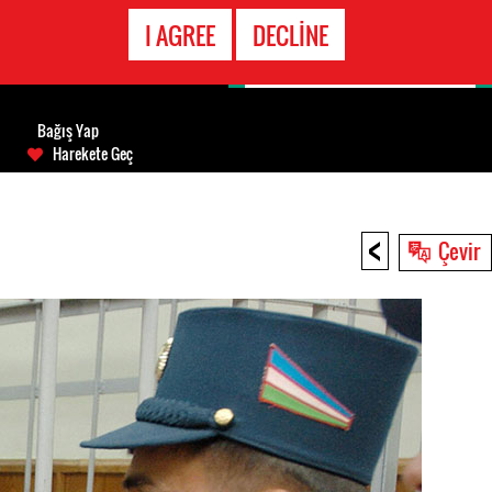
ACIL DURUM
I AGREE
DECLINE
HATTI
Bağış Yap
Harekete Geç
<
Çevir