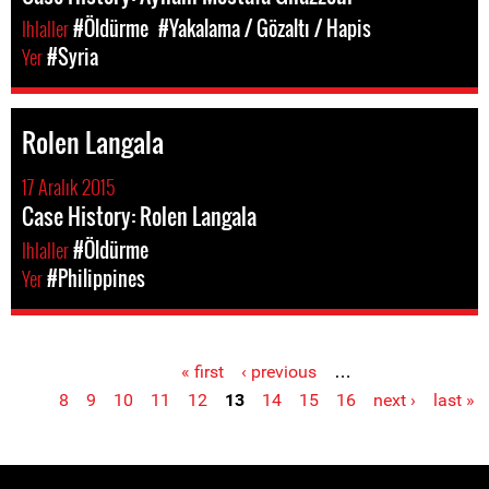
Ihlaller
#Öldürme
#Yakalama / Gözaltı / Hapis
Yer
#Syria
Rolen Langala
17 Aralık 2015
Case History: Rolen Langala
Ihlaller
#Öldürme
Yer
#Philippines
« first
‹ previous
…
Pages
8
9
10
11
12
13
14
15
16
next ›
last »