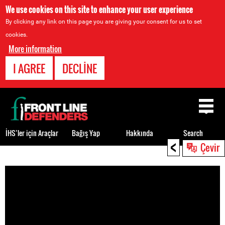
We use cookies on this site to enhance your user experience
By clicking any link on this page you are giving your consent for us to set
cookies.
More information
I AGREE
DECLINE
Back
to
top
İHS’ler için Araçlar
Bağış Yap
Hakkında
Search
<
Çevir
Back
to
top