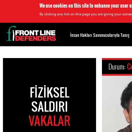
We use cookies on this site to enhance your user 
By clicking any link on this page you are giving your consen
Back
to
İnsan Hakları Savunucularıyla Tanış
top
Back
to
Durum:
C
top
FIZIKSEL
SALDIRI
VAKALAR