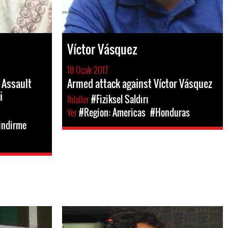
Víctor Vásquez
18 Ocak 2017
 Assault
Armed attack against Víctor Vásquez
i
Ihlaller
#Fiziksel Saldırı
Yer
#Region: Americas
#Honduras
indirme