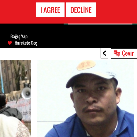
ACIL DURUM
I AGREE
DECLINE
HATTI
Bağış Yap
Harekete Geç
<
Çevir