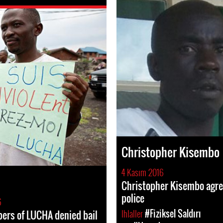
Christopher Kisembo
4 Kasım 2016
Christopher Kisembo agre
police
6
Ihlaller
#Fiziksel Saldırı
ers of LUCHA denied bail