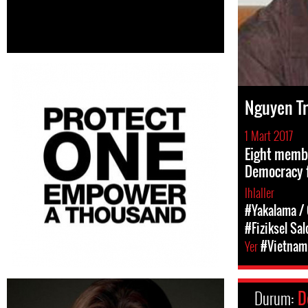
Nguyen T
1 Mart 2017
Eight membe
Democracy 
Ihlaller
#Yakalama / 
#Fiziksel Sal
Yer
#Vietnam
Durum:
D