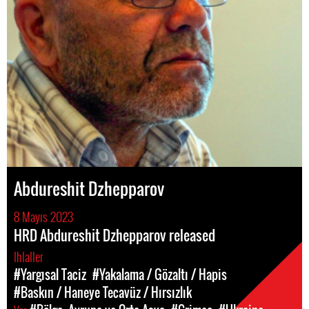
Abdureshit Dzhepparov
8 Mayıs 2023
HRD Abdureshit Dzhepparov released
Ihlaller
#Yargısal Taciz
#Yakalama / Gözaltı / Hapis
#Baskın / Haneye Tecavüz / Hırsızlık