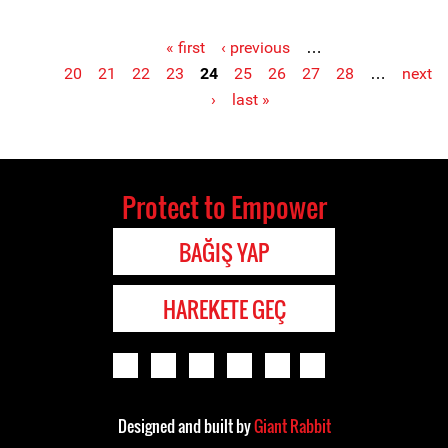
« first
‹ previous
…
Pages
20
21
22
23
24
25
26
27
28
…
next
›
last »
Protect to Empower
BAĞIŞ YAP
HAREKETE GEÇ
Designed and built by
Giant Rabbit