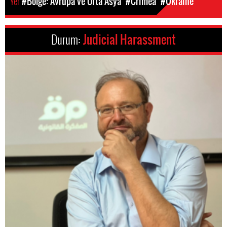
Yer
#Bölge: Avrupa ve Orta Asya
#Crimea
#Ukraine
Durum:
Judicial Harassment