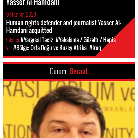
Yasser Al-Hamdani
9 Haziran 2023
Human rights defender and journalist Yasser Al-
Hamdani acquitted
Ihlaller
#Yargısal Taciz
#Yakalama / Gözaltı / Hapis
Yer
#Bölge: Orta Doğu ve Kuzey Afrika
#Iraq
Durum:
Beraat