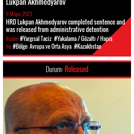
Lukpan Akhmedyarov
9 Mayıs 2023
HRD Lukpan Akhmedyarov completed sentence and
was released from administrative detention
Ihlaller
#Yargısal Taciz
#Yakalama / Gözaltı / Hapis
Yer
#Bölge: Avrupa ve Orta Asya
#Kazakhstan
Durum:
Released