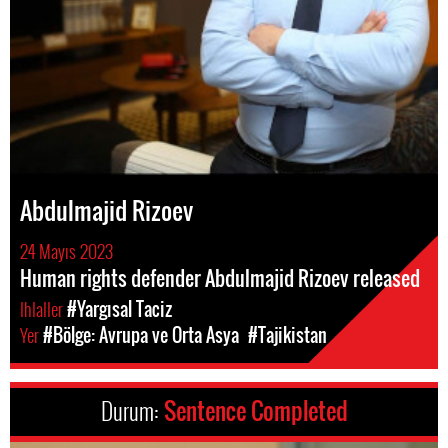
Abdulmajid Rizoev
24 Mayıs 2023
Human rights defender Abdulmajid Rizoev released
Ihlaller
#Yargısal Taciz
Yer
#Bölge: Avrupa ve Orta Asya
#Tajikistan
Durum:
Sentence Completed