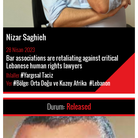
Nizar Saghieh
28 Nisan 2023
Bar associations are retaliating against critical
Lebanese human rights lawyers
Ihlaller
#Yargısal Taciz
Yer
#Bölge: Orta Doğu ve Kuzey Afrika
#Lebanon
Durum:
Released