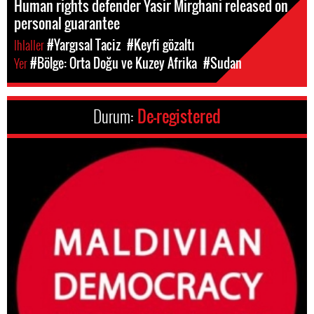
Human rights defender Yasir Mirghani released on
personal guarantee
Ihlaller
#Yargısal Taciz
#Keyfi gözaltı
Yer
#Bölge: Orta Doğu ve Kuzey Afrika
#Sudan
Durum:
De-registered