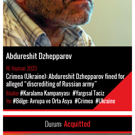
Abdureshit Dzhepparov
16 Haziran 2023
Crimea (Ukraine): Abdureshit Dzhepparov fined for
alleged “discrediting of Russian army”
Ihlaller
#Karalama Kampanyası
#Yargısal Taciz
Yer
#Bölge: Avrupa ve Orta Asya
#Crimea
#Ukraine
Durum:
Acquitted