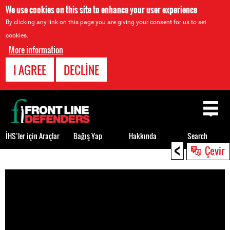
We use cookies on this site to enhance your user experience
By clicking any link on this page you are giving your consent for us to set
cookies.
More information
I AGREE
DECLINE
Back
to
top
İHS’ler için Araçlar
Bağış Yap
Hakkında
Search
<
Çevir
Back
to
top